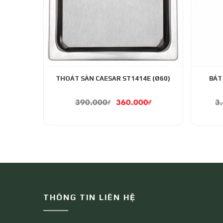
THOÁT SÀN CAESAR ST1414E (Ø60)
BÁT
390.000
₫
360.000
₫
3
THÔNG TIN LIÊN HỆ