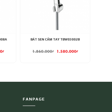
008A
BÁT SEN CẦM TAY TBW03002B
00
₫
1.860.000
₫
1.580.000
₫
FANPAGE