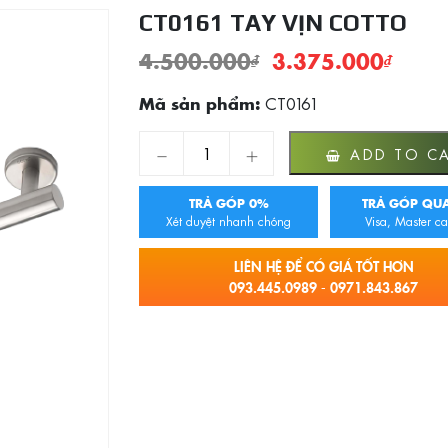
CT0161 TAY VỊN COTTO
4.500.000
₫
3.375.000
₫
CT0161
Mã sản phẩm:
CT0161 Tay vịn Cotto quantity
ADD TO C
TRẢ GÓP 0%
TRẢ GÓP QUA
Xét duyệt nhanh chóng
Visa, Master ca
LIÊN HỆ ĐỂ CÓ GIÁ TỐT HƠN
093.445.0989 - 0971.843.867