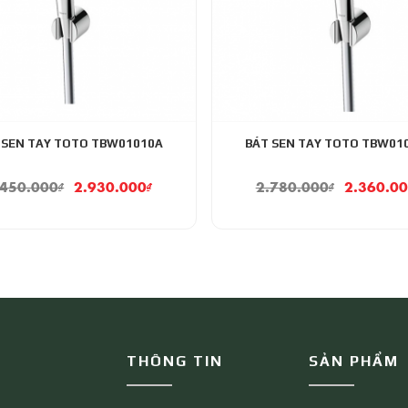
 SEN TAY TOTO TBW01010A
BÁT SEN TAY TOTO TBW01
.450.000
₫
2.930.000
₫
2.780.000
₫
2.360.0
THÔNG TIN
SẢN PHẨM