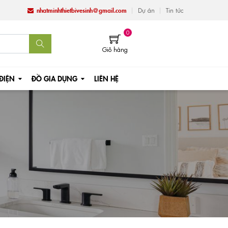
nhatminhthietbivesinh@gmail.com
Dự án
Tin tức
0
Giỏ hàng
 ĐIỆN
ĐỒ GIA DỤNG
LIÊN HỆ