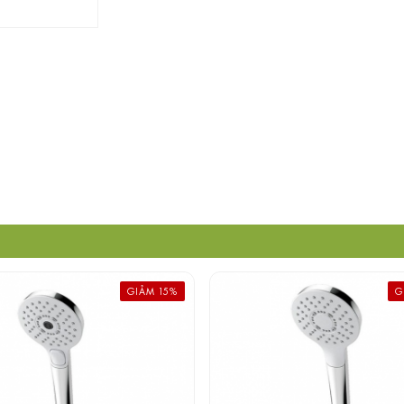
GIẢM 15%
G