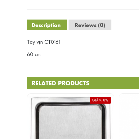
Description
Reviews (0)
Tay vịn CT0161
60 cm
RELATED PRODUCTS
GIẢM 8%