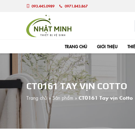
093.445.0989
0971.843.867
TRANG CHỦ
GIỚI THIỆU
THI
CT0161 TAY VỊN COTTO
Trang chủ
»
Sản phẩm
»
CT0161 Tay vịn Cotto