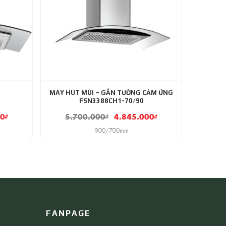
MÁY HÚT MÙI – GẮN TƯỜNG CẢM ỨNG
FSN3388CH1-70/90
00
₫
5.700.000
₫
4.845.000
₫
900/700mm
FANPAGE