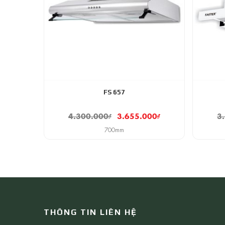
FS 657
4.300.000
₫
3.655.000
₫
3
700mm
THÔNG TIN LIÊN HỆ