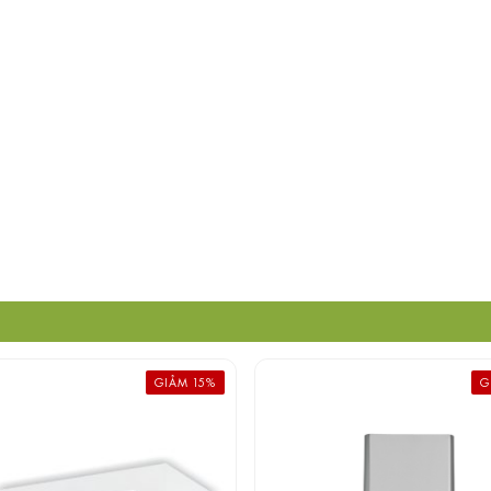
GIẢM 15%
G