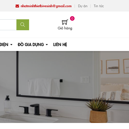
nhatminhthietbivesinh@gmail.com
Dự án
Tin tức
0
Giỏ hàng
 ĐIỆN
ĐỒ GIA DỤNG
LIÊN HỆ