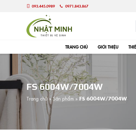
093.445.0989
0971.843.867
TRANG CHỦ
GIỚI THIỆU
THI
FS 6004W/7004W
Trang chủ
»
Sản phẩm
»
FS 6004W/7004W