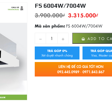
FS 6004W/7004W
3.900.000
₫
3.315.000
₫
FS 6004W/7004W
Mã sản phẩm:
FS 6004W/7004W quantity
ADD TO C
TRẢ GÓP 0%
TRẢ GÓP QUA
Xét duyệt nhanh chóng
Visa, Master ca
LIÊN HỆ ĐỂ CÓ GIÁ TỐT HƠN
093.445.0989 - 0971.843.867