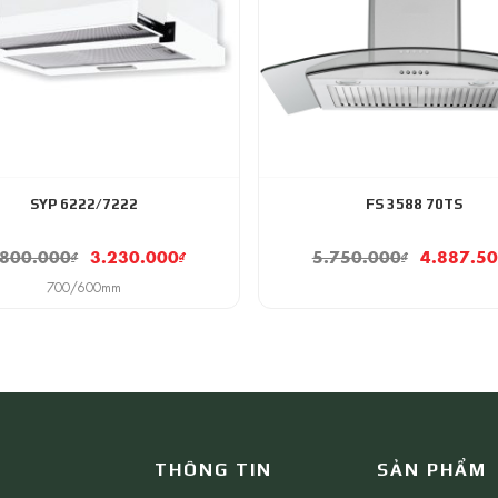
SYP 6222/7222
FS 3588 70TS
.800.000
₫
3.230.000
₫
5.750.000
₫
4.887.5
700/600mm
THÔNG TIN
SẢN PHẨM