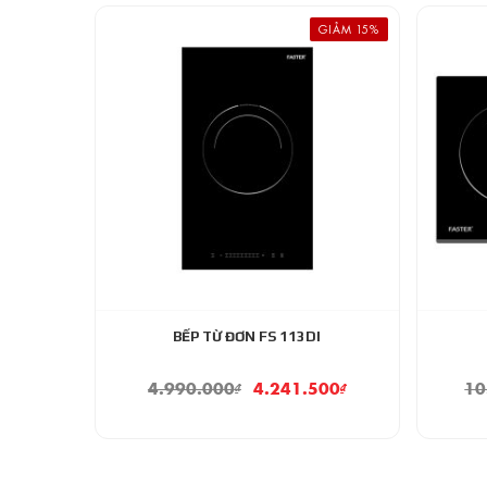
GIẢM 15%
BẾP TỪ ĐƠN FS 113DI
4.990.000
₫
4.241.500
₫
10