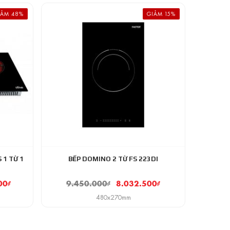
IẢM 48%
GIẢM 15%
 1 TỪ 1
BẾP DOMINO 2 TỪ FS 223DI
00
₫
9.450.000
₫
8.032.500
₫
480x270mm