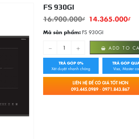
FS 930GI
16.900.000
₫
14.365.000
₫
FS 930GI
Mã sản phẩm:
FS 930GI quantity
ADD TO C
TRẢ GÓP 0%
TRẢ GÓP QUA
Xét duyệt nhanh chóng
Visa, Master ca
LIÊN HỆ ĐỂ CÓ GIÁ TỐT HƠN
093.445.0989 - 0971.843.867