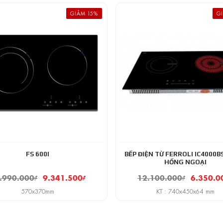
GIẢM 15%
G
FS 600I
BẾP ĐIỆN TỪ FERROLI IC4000BS
HỒNG NGOẠI
.990.000
₫
9.341.500
₫
12.100.000
₫
6.350.0
570x370mm
KT : 740x450x64 mm