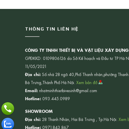
THÔNG TIN LIÊN HỆ
CÔNG TY TNHH THIẾT BỊ VÀ VẬT LIỆU XÂY DỰN
GPĐKKD: 0109806126 do Sở Kế hoạch và Đầu tư TP Hà N
11/05/2021
Địa chỉ:
Số nhà 28 ngõ 40,Phố Thanh nhàn,phường Thanh
Bà Trưng,Thành Phố Hà Nội.
Xem bản đồ
Email:
nhatminhthietbivesinh@gmail.com
Hotline:
093.445.0989
SHOWROOM
Địa chỉ:
28 Thanh Nhàn, Hai Bà Trưng , Tp.Hà Nội.
Xem 
Hotline:
0971.843.867