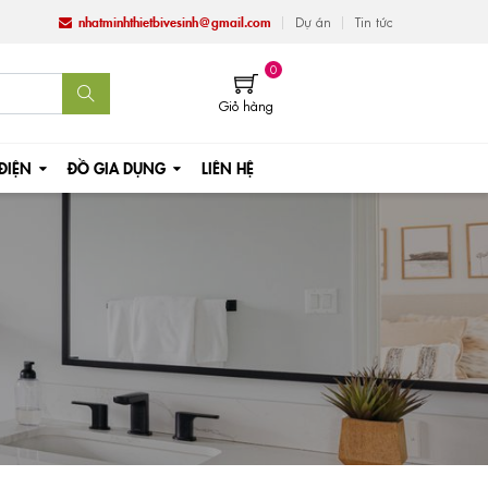
nhatminhthietbivesinh@gmail.com
Dự án
Tin tức
0
Giỏ hàng
 ĐIỆN
ĐỒ GIA DỤNG
LIÊN HỆ