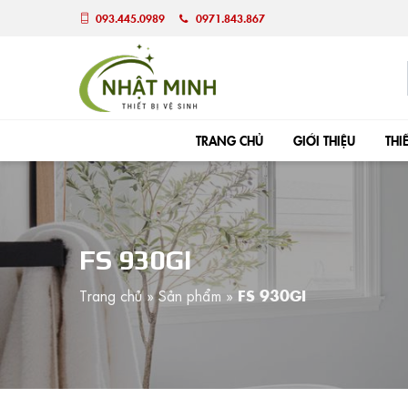
093.445.0989
0971.843.867
TRANG CHỦ
GIỚI THIỆU
THI
FS 930GI
Trang chủ
»
Sản phẩm
»
FS 930GI