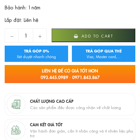
Bảo hành: 1 năm
Lắp đặt: Liên hệ
Ghế ngồi tắm treo tường MKG-4032 quantity
ADD TO CART
TRẢ GÓP 0%
TRẢ GÓP QUA THẺ
Xét duyệt nhanh chóng
Visa, Master card,...
LIÊN HỆ ĐỂ CÓ GIÁ TỐT HƠN
093.445.0989 - 0971.843.867
CHẤT LƯỢNG CAO CẤP
Các sản phẩm đều được công nhận về chất lượng
CAM KẾT GIÁ TỐT
Vận hành đơn giản, cần ít nhân công và ít nhiên liệu phụ
trợ