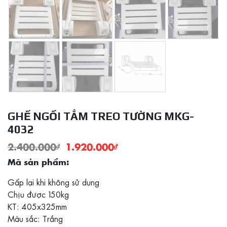
GHẾ NGỒI TẮM TREO TƯỜNG MKG-
4032
2.400.000
₫
1.920.000
₫
Mã sản phẩm:
Gấp lại khi không sử dụng
Chịu được 150kg
KT: 405x325mm
Màu sắc: Trắng