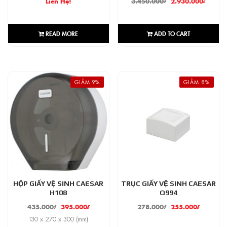
Liên Hệ!
3.450.000
₫
2.930.000
₫
READ MORE
ADD TO CART
GIẢM 9%
GIẢM 8%
HỘP GIẤY VỆ SINH CAESAR
TRỤC GIẤY VỆ SINH CAESAR
H108
Q994
435.000
₫
395.000
₫
278.000
₫
255.000
₫
130 x 270 x 300 (mm)