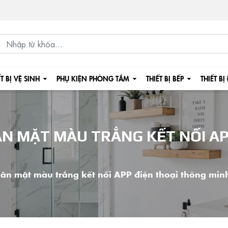
ẾT BỊ VỆ SINH
PHỤ KIỆN PHÒNG TẮM
THIẾT BỊ BẾP
THIẾT BỊ
N MẶT MÀU TRẮNG KẾT NỐI AP
ăn mặt màu trắng kết nối APP điện thoại thông mi