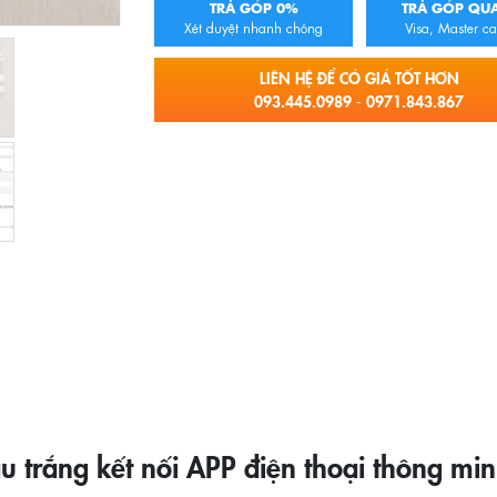
TRẢ GÓP 0%
TRẢ GÓP QUA
Xét duyệt nhanh chóng
Visa, Master ca
LIÊN HỆ ĐỂ CÓ GIÁ TỐT HƠN
093.445.0989 - 0971.843.867
 trắng kết nối APP điện thoại thông m