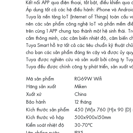
Kết nối APP qua điện thoại, tắt bật, điều khiển qua
Áp dụng tất cả các hệ điều hành: iPhone và Andro
Tuya là nền tảng IoT (Internet of Things) toàn cầu 
nên các sản phẩm công nghệ IoT và phần mềm điều
trên cùng 1 APP chung tạo thành một hệ sinh thái. T
cắm thông minh, các cảm biến nhiệt độ, cảm biến 
Tuya Smart hỗ trợ tất cả các tiêu chuẩn kỹ thuật 
cho bạn các sản phẩm đáng tin cậy và được ủy qu
Tuya được nghiên cứu và sản xuất bởi công ty Tuy
Tuya đều được chính công ty phát triển, sản xuất v
Mã sản phẩm
RG69W Wifi
Hãng sản xuất
Miken
Xuất xứ
China
Bảo hành
12 tháng
Kích thước sản phẩm
450 (W)x 760 (H)x 90 (D)
Kích thước vỏ hộp
500x900x150mm
Kiểm soát nhiệt độ
30-70℃
Lớp chống nước
IPX5