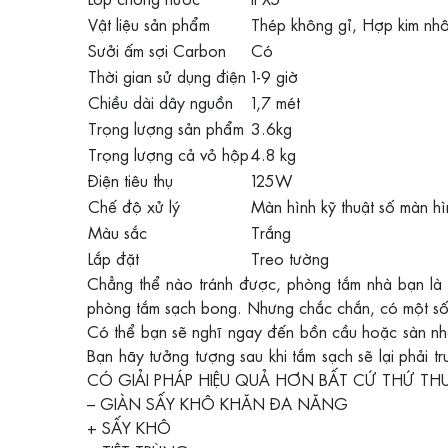
Vật liệu sản phẩm
Thép không gỉ, Hợp kim nhô
Sưởi ấm sợi Carbon
Có
Thời gian sử dụng điện
1-9 giờ
Chiều dài dây nguồn
1,7 mét
Trọng lượng sản phẩm
3.6kg
Trọng lượng cả vỏ hộp
4.8 kg
Điện tiêu thụ
125W
Chế độ xử lý
Màn hình kỹ thuật số màn h
Màu sắc
Trắng
Lắp đặt
Treo tường
Chẳng thể nào tránh được, phòng tắm nhà bạn là 
phòng tắm sạch bong. Nhưng chắc chắn, có một số v
Có thể bạn sẽ nghĩ ngay đến bồn cầu hoặc sàn nhà.
Bạn hãy tưởng tượng sau khi tắm sạch sẽ lại phải t
CÓ GIẢI PHÁP HIỆU QUẢ HƠN BẤT CỨ THỨ T
– GIÀN SẤY KHÔ KHĂN ĐA NĂNG
+ SẤY KHÔ