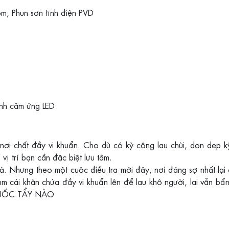
m, Phun sơn tĩnh điện PVD
ình cảm ứng LED
nơi chất đầy vi khuẩn. Cho dù có kỳ công lau chùi, dọn dẹp 
ị trí bạn cần đặc biệt lưu tâm.
 Nhưng theo một cuộc điều tra mới đây, nơi đáng sợ nhất lại c
rum cái khăn chứa đầy vi khuẩn lên để lau khô người, lại vẫn b
HUỐC TẨY NÀO