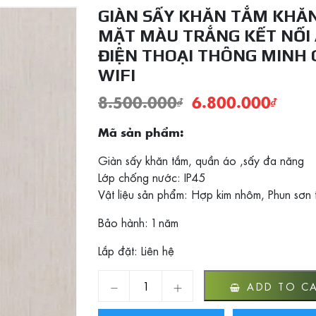
GIÀN SẤY KHĂN TẮM KHĂ
MẶT MÀU TRẮNG KẾT NỐI
ĐIỆN THOẠI THÔNG MINH
WIFI
8.500.000
₫
6.800.000
₫
Mã sản phẩm:
Giàn sấy khăn tắm, quần áo ,sấy đa năng
Lớp chống nước: IP45
Vật liệu sản phẩm: Hợp kim nhôm, Phun sơn 
Bảo hành: 1 năm
Lắp đặt: Liên hệ
Giàn sấy khăn tắm khăn mặt màu trắng kết n
ADD TO C