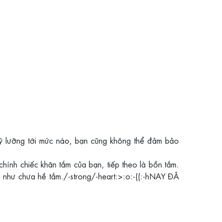
kỹ lưỡng tới mức nào, bạn cũng không thể đảm bảo
hính chiếc khăn tắm của bạn, tiếp theo là bồn tắm.
ẩn như chưa hề tắm./-strong/-heart:>:o:-((:-hNAY ĐÃ