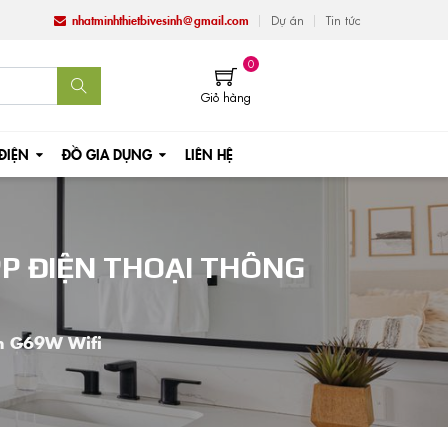
nhatminhthietbivesinh@gmail.com
Dự án
Tin tức
0
Giỏ hàng
 ĐIỆN
ĐỒ GIA DỤNG
LIÊN HỆ
P ĐIỆN THOẠI THÔNG
nh G69W Wifi