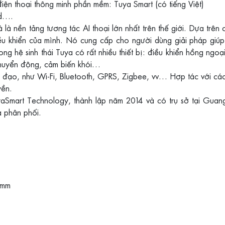
 điện thoại thông minh phần mềm: Tuya Smart (có tiếng Việt)
id….
và là nền tảng tương tác AI thoại lớn nhất trên thế giới. Dựa tr
 khiển của mình. Nó cung cấp cho người dùng giải pháp giúp 
rong hệ sinh thái Tuya có rất nhiều thiết bị: điều khiển hồng ngo
chuyển động, cảm biến khói…
chủ đạo, như Wi-Fi, Bluetooth, GPRS, Zigbee, vv… Hợp tác với c
yền.
aSmart Technology, thành lập năm 2014 và có trụ sở tại Guang 
à phân phối.
 mm