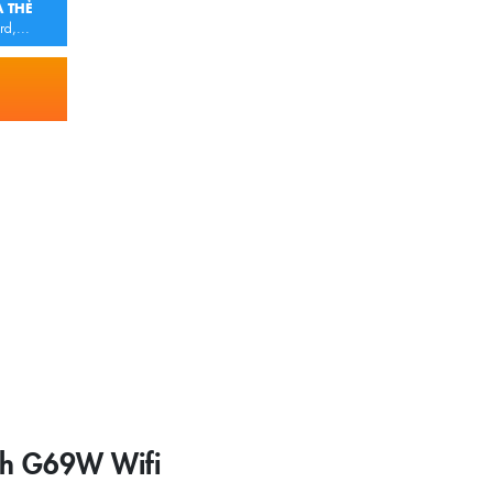
 THẺ
rd,...
inh G69W Wifi