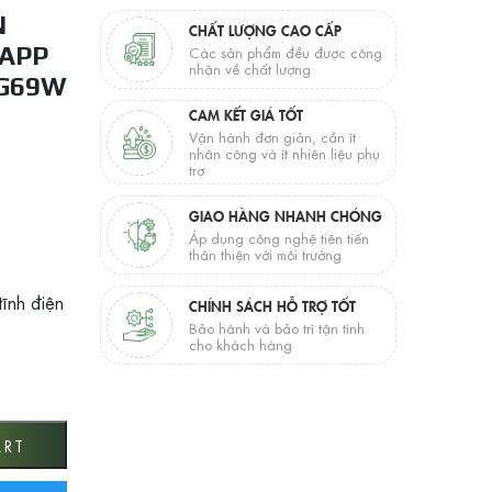
N
CHẤT LƯỢNG CAO CẤP
 APP
Các sản phẩm đều được công
nhận về chất lượng
 G69W
CAM KẾT GIÁ TỐT
Vận hành đơn giản, cần ít
nhân công và ít nhiên liệu phụ
trợ
GIAO HÀNG NHANH CHÓNG
Áp dụng công nghệ tiên tiến
thân thiện với môi trường
tĩnh điện
CHÍNH SÁCH HỖ TRỢ TỐT
Bảo hành và bảo trì tận tình
cho khách hàng
ối APP điện thoại thông minh G69W Wifi quantity
ART