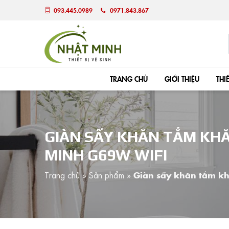
093.445.0989
0971.843.867
TRANG CHỦ
GIỚI THIỆU
THI
GIÀN SẤY KHĂN TẮM KHĂ
MINH G69W WIFI
Trang chủ
»
Sản phẩm
»
Giàn sấy khăn tắm kh