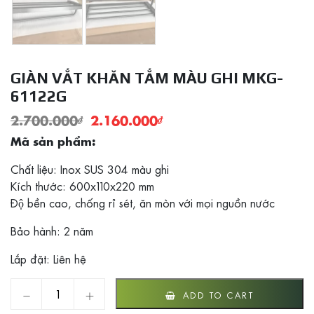
GIÀN VẮT KHĂN TẮM MÀU GHI MKG-
61122G
2.700.000
₫
2.160.000
₫
Mã sản phẩm:
Chất liệu: Inox SUS 304 màu ghi
Kích thước: 600x110x220 mm
Độ bền cao, chống rỉ sét, ăn mòn với mọi nguồn nước
Bảo hành: 2 năm
Lắp đặt: Liên hệ
Giàn vắt khăn tắm màu ghi MKG-61122G quantity
ADD TO CART