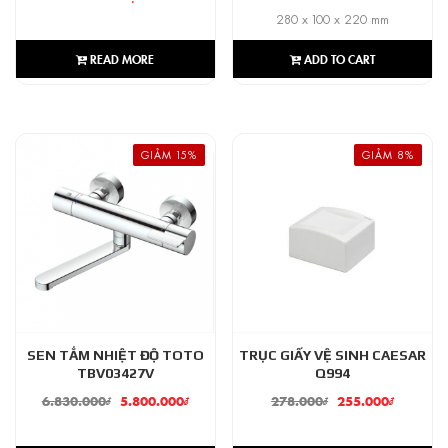
280 x 100 x 220 mm
READ MORE
ADD TO CART
GIẢM 15%
GIẢM 8%
SEN TẮM NHIỆT ĐỘ TOTO
TRỤC GIẤY VỆ SINH CAESAR
TBV03427V
Q994
6.830.000
₫
5.800.000
₫
278.000
₫
255.000
₫