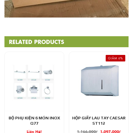
RELATED PRODUCTS
GIẢM 6%
BỘ PHỤ KIỆN 6 MÓN INOX
HỘP GIẤY LAU TAY CAESAR
Q77
ST112
Liên Hệ!
1.166.000
₫
1.097.000
₫