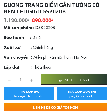
GƯƠNG TRANG ĐIỂM GẮN TƯỜNG CÓ
ĐÈN LED GIGO GS2020B
1.120.000
₫
890.000
₫
GSĐ2020B
Mã sản phẩm:
3 năm
Bảo hành :
Chính hãng
Xuất xứ :
Miễn phí vận nội thành Hà Nội
Vận chuyển :
Thỏa thuận
Lắp đặt :
Gương trang điểm gắn tường có đèn led GIGO GS2020B qua
ADD TO CART
TRẢ GÓP 0%
TRẢ GÓP QUA THẺ
Xét duyệt nhanh chóng
Visa, Master card,...
LIÊN HỆ ĐỂ CÓ GIÁ TỐT HƠN