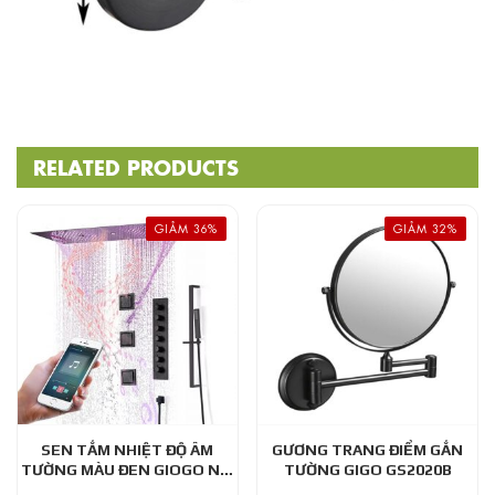
RELATED PRODUCTS
GIẢM 36%
GIẢM 32%
SEN TẮM NHIỆT ĐỘ ÂM
GƯƠNG TRANG ĐIỂM GẮN
TƯỜNG MÀU ĐEN GIOGO NM
TƯỜNG GIGO GS2020B
008901