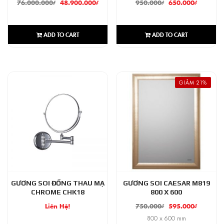
76.000.000
₫
48.900.000
₫
950.000
₫
650.000
₫
ADD TO CART
ADD TO CART
GIẢM 21%
GƯƠNG SOI ĐỒNG THAU MẠ
GƯƠNG SOI CAESAR M819
CHROME CHK18
800 X 600
Liên Hệ!
750.000
₫
595.000
₫
800 x 600 mm