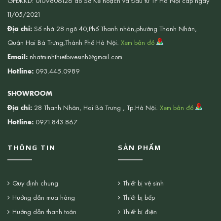
GPĐKKD: 0109806126 do Sở Kế hoạch và Đầu tư TP Hà Nội cấp ngày
11/05/2021
Địa chỉ:
Số nhà 28 ngõ 40,Phố Thanh nhàn,phường Thanh Nhàn,
Quận Hai Bà Trưng,Thành Phố Hà Nội.
Xem bản đồ
Email:
nhatminhthietbivesinh@gmail.com
Hotline:
093.445.0989
SHOWROOM
Địa chỉ:
28 Thanh Nhàn, Hai Bà Trưng , Tp.Hà Nội.
Xem bản đồ
Hotline:
0971.843.867
THÔNG TIN
SẢN PHẨM
Quy định chung
Thiết bị vệ sinh
Hướng dẫn mua hàng
Thiết bị bếp
Hướng dẫn thanh toán
Thiết bị điện