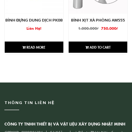
BÌNH ĐỰNG DUNG DỊCH PK08
BÌNH XỊT XÀ PHÒNG AM555
Liên Hệ!
1.000.000
₫
750.000
₫
READ MORE
ADD TO CART
THÔNG TIN LIÊN HỆ
CÔNG TY TNHH THIẾT BỊ VÀ VẬT LIỆU XÂY DỰNG NHẬT MINH