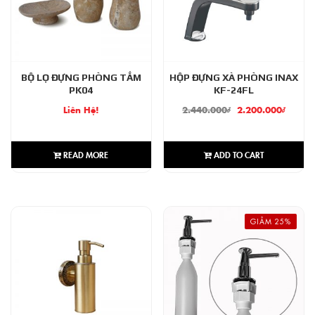
BỘ LỌ ĐỰNG PHÒNG TẮM
HỘP ĐỰNG XÀ PHÒNG INAX
PK04
KF-24FL
Liên Hệ!
2.440.000
₫
2.200.000
₫
READ MORE
ADD TO CART
GIẢM 25%