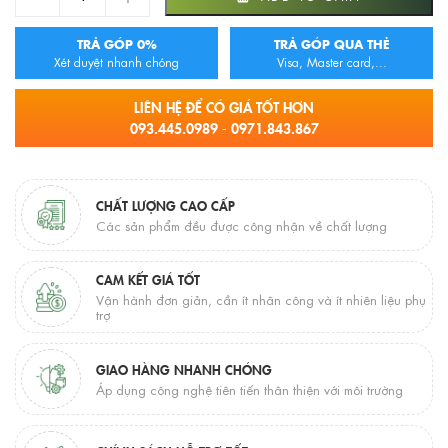
TRẢ GÓP 0%
TRẢ GÓP QUA THẺ
Xét duyệt nhanh chóng
Visa, Master card,...
LIÊN HỆ ĐỂ CÓ GIÁ TỐT HƠN
093.445.0989 - 0971.843.867
CHẤT LƯỢNG CAO CẤP
Các sản phẩm đều được công nhận về chất lượng
CAM KẾT GIÁ TỐT
Vận hành đơn giản, cần ít nhân công và ít nhiên liệu phụ
trợ
GIAO HÀNG NHANH CHÓNG
Áp dụng công nghệ tiên tiến thân thiện với môi trường