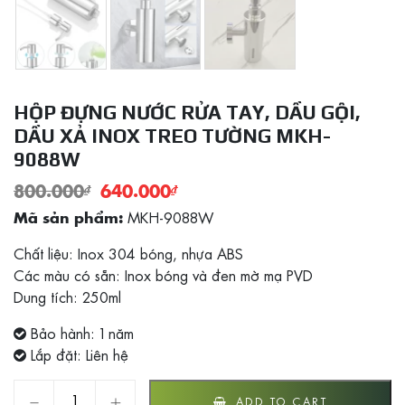
HỘP ĐỰNG NƯỚC RỬA TAY, DẦU GỘI,
DẦU XẢ INOX TREO TƯỜNG MKH-
9088W
800.000
₫
640.000
₫
MKH-9088W
Mã sản phẩm:
Chất liệu: Inox 304 bóng, nhựa ABS
Các màu có sẵn: Inox bóng và đen mờ mạ PVD
Dung tích: 250ml
Bảo hành: 1 năm
Lắp đặt: Liên hệ
Hộp đựng nước rửa tay, dầu gội, dầu xả Inox treo tường M
ADD TO CART