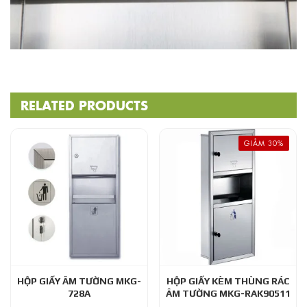
RELATED PRODUCTS
GIẢM 30%
HỘP GIẤY ÂM TƯỜNG MKG-
HỘP GIẤY KÈM THÙNG RÁC
728A
ÂM TƯỜNG MKG-RAK90511