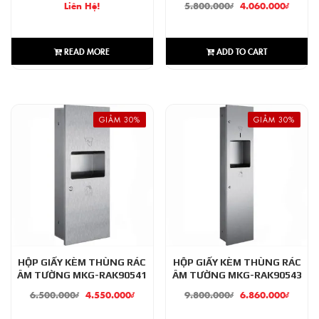
Liên Hệ!
5.800.000
₫
4.060.000
₫
READ MORE
ADD TO CART
GIẢM 30%
GIẢM 30%
HỘP GIẤY KÈM THÙNG RÁC
HỘP GIẤY KÈM THÙNG RÁC
ÂM TƯỜNG MKG-RAK90541
ÂM TƯỜNG MKG-RAK90543
6.500.000
₫
4.550.000
₫
9.800.000
₫
6.860.000
₫