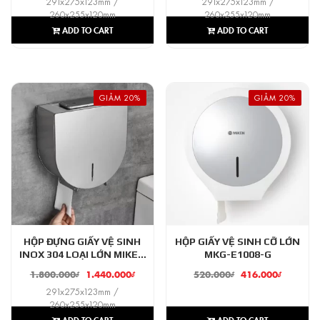
291x275x123mm /
291x275x123mm /
260x255x120mm
260x255x120mm
ADD TO CART
ADD TO CART
GIẢM 20%
GIẢM 20%
HỘP ĐỰNG GIẤY VỆ SINH
HỘP GIẤY VỆ SINH CỠ LỚN
INOX 304 LOẠI LỚN MIKEN
MKG-E1008-G
MK-1106M-NEW (XƯỚC MỜ)
1.800.000
₫
1.440.000
₫
520.000
₫
416.000
₫
291x275x123mm /
260x255x120mm
ADD TO CART
ADD TO CART