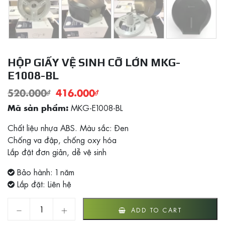
HỘP GIẤY VỆ SINH CỠ LỚN MKG-
E1008-BL
520.000
₫
416.000
₫
MKG-E1008-BL
Mã sản phẩm:
Chất liệu nhựa ABS. Màu sắc: Đen
Chống va đập, chống oxy hóa
Lắp đặt đơn giản, dễ vệ sinh
Bảo hành: 1 năm
Lắp đặt: Liên hệ
Hộp giấy vệ sinh cỡ lớn MKG-E1008-BL quantity
ADD TO CART