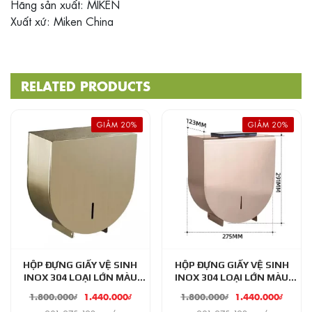
Hãng sản xuất: MIKEN
Xuất xứ: Miken China
RELATED PRODUCTS
GIẢM 20%
GIẢM 20%
HỘP ĐỰNG GIẤY VỆ SINH
HỘP ĐỰNG GIẤY VỆ SINH
INOX 304 LOẠI LỚN MÀU
INOX 304 LOẠI LỚN MÀU
VÀNG MIKEN MK-1106G
HỒNG VÀNG MK-1106RG
1.800.000
₫
1.440.000
₫
1.800.000
₫
1.440.000
₫
(VÀNG MỜ)