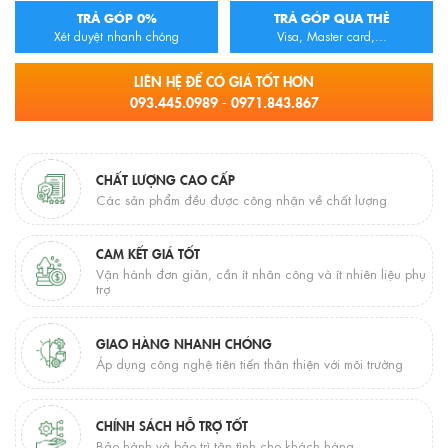
TRẢ GÓP 0%
TRẢ GÓP QUA THẺ
Xét duyệt nhanh chóng
Visa, Master card,...
LIÊN HỆ ĐỂ CÓ GIÁ TỐT HƠN
093.445.0989 - 0971.843.867
CHẤT LƯỢNG CAO CẤP
Các sản phẩm đều được công nhận về chất lượng
CAM KẾT GIÁ TỐT
Vận hành đơn giản, cần ít nhân công và ít nhiên liệu phụ
trợ
GIAO HÀNG NHANH CHÓNG
Áp dụng công nghệ tiên tiến thân thiện với môi trường
CHÍNH SÁCH HỖ TRỢ TỐT
Bảo hành và bảo trì tận tình cho khách hàng