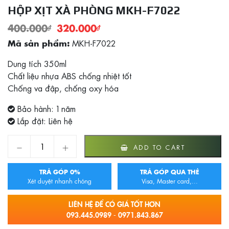
HỘP XỊT XÀ PHÒNG MKH-F7022
400.000
₫
320.000
₫
MKH-F7022
Mã sản phẩm:
Dung tích 350ml
Chất liệu nhựa ABS chống nhiệt tốt
Chống va đập, chống oxy hóa
Bảo hành: 1 năm
Lắp đặt: Liên hệ
Hộp xịt xà phòng MKH-F7022 quantity
ADD TO CART
TRẢ GÓP 0%
TRẢ GÓP QUA THẺ
Xét duyệt nhanh chóng
Visa, Master card,...
LIÊN HỆ ĐỂ CÓ GIÁ TỐT HƠN
093.445.0989 - 0971.843.867