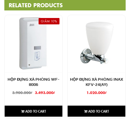
RELATED PRODUCTS
GIẢM 10%
HỘP ĐỰNG XÀ PHÒNG WF-
HỘP ĐỰNG XÀ PHÒNG INAX
8006
KFV-24(AY)
3.900.000
₫
3.493.000
₫
1.020.000
₫
ADD TO CART
ADD TO CART