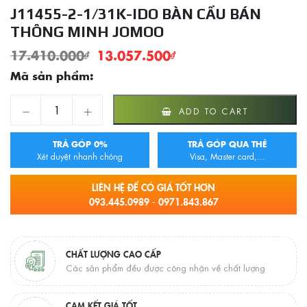
J11455-2-1/31K-IDO BÀN CẦU BÁN
THÔNG MINH JOMOO
17.410.000
₫
13.057.500
₫
Mã sản phẩm:
J11455-2-1/31K-IDO BÀN CẦU BÁN THÔNG MINH JOMOO q
ADD TO CART
TRẢ GÓP 0%
TRẢ GÓP QUA THẺ
Xét duyệt nhanh chóng
Visa, Master card,...
LIÊN HỆ ĐỂ CÓ GIÁ TỐT HƠN
093.445.0989 - 0971.843.867
CHẤT LƯỢNG CAO CẤP
Các sản phẩm đều được công nhận về chất lượng
CAM KẾT GIÁ TỐT