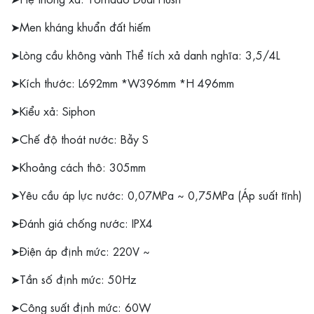
➤Men kháng khuẩn đất hiếm
➤Lòng cầu không vành Thể tích xả danh nghĩa: 3,5/4L
➤Kích thước: L692mm *W396mm *H 496mm
➤Kiểu xả: Siphon
➤Chế độ thoát nước: Bẫy S
➤Khoảng cách thô: 305mm
➤Yêu cầu áp lực nước: 0,07MPa ~ 0,75MPa (Áp suất tĩnh)
➤Đánh giá chống nước: IPX4
➤Điện áp định mức: 220V ~
➤Tần số định mức: 50Hz
➤Công suất định mức: 60W