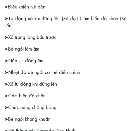
➤Điều khiển nút bên
➤Tự động xả khi đứng lên (Xả đại) Cảm biến đá chân (Xả
tiểu)
➤Xả tráng lòng bầu trước
➤Bệ ngồi làm ấm
➤Nắp UF đóng êm
➤Nhiệt độ bệ ngồi có thể điều chỉnh
➤Xả tự động khi đứng lên
➤Cảm biến đá chân
➤Chức năng chống bỏng
➤Bệ ngồi kháng khuẩn
➤Hệ thống xả: Tornado Dual Flush