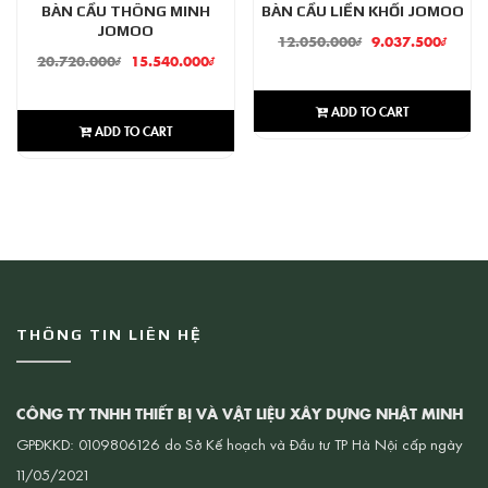
BÀN CẦU THÔNG MINH
BÀN CẦU LIỀN KHỐI JOMOO
JOMOO
12.050.000
₫
9.037.500
₫
20.720.000
₫
15.540.000
₫
ADD TO CART
ADD TO CART
THÔNG TIN LIÊN HỆ
CÔNG TY TNHH THIẾT BỊ VÀ VẬT LIỆU XÂY DỰNG NHẬT MINH
GPĐKKD: 0109806126 do Sở Kế hoạch và Đầu tư TP Hà Nội cấp ngày
11/05/2021