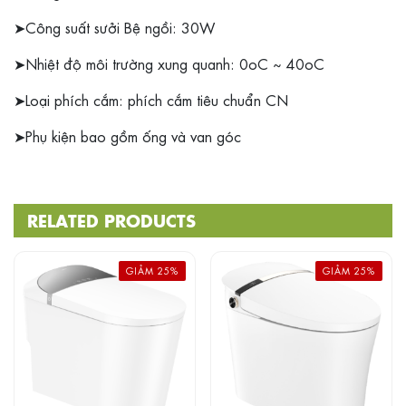
➤Công suất sưởi Bệ ngồi: 30W
➤Nhiệt độ môi trường xung quanh: 0oC ~ 40oC
➤Loại phích cắm: phích cắm tiêu chuẩn CN
➤Phụ kiện bao gồm ống và van góc
RELATED PRODUCTS
GIẢM 25%
GIẢM 25%