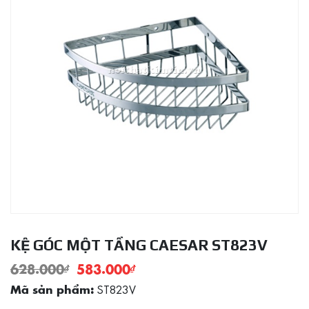
KỆ GÓC MỘT TẦNG CAESAR ST823V
628.000
₫
583.000
₫
ST823V
Mã sản phẩm: