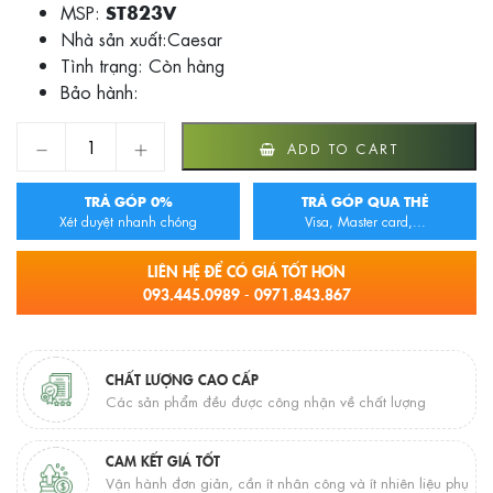
MSP:
ST823V
Nhà sản xuất:Caesar
Tình trạng:
Còn hàng
Bảo hành:
KỆ GÓC MỘT TẦNG CAESAR ST823V quantity
ADD TO CART
TRẢ GÓP 0%
TRẢ GÓP QUA THẺ
Xét duyệt nhanh chóng
Visa, Master card,...
LIÊN HỆ ĐỂ CÓ GIÁ TỐT HƠN
093.445.0989 - 0971.843.867
CHẤT LƯỢNG CAO CẤP
Các sản phẩm đều được công nhận về chất lượng
CAM KẾT GIÁ TỐT
Vận hành đơn giản, cần ít nhân công và ít nhiên liệu phụ