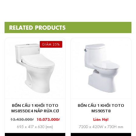
RELATED PRODUCTS
GIẢM 25%
BỒN CẦU 1 KHỐI TOTO
BỒN CẦU 1 KHỐI TOTO
MS855DE4 NẮP RỬA CƠ
MS905T8
13.430.000
₫
10.073.000
₫
Liên Hệ!
695 x 417 x 630 (mm)
720D x 420W x 730H mm