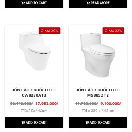
ADD TO CART
READ MORE
GIẢM 20%
GIẢM 22%
BỒN CẦU 1 KHỐI TOTO
BỒN CẦU 1 KHỐI TOTO
CW823RAT3
MS885DT2
22.440.000
₫
17.952.000
₫
11.733.000
₫
9.100.000
₫
750x510x640mm
701 x 389 x 645 mm
ADD TO CART
ADD TO CART