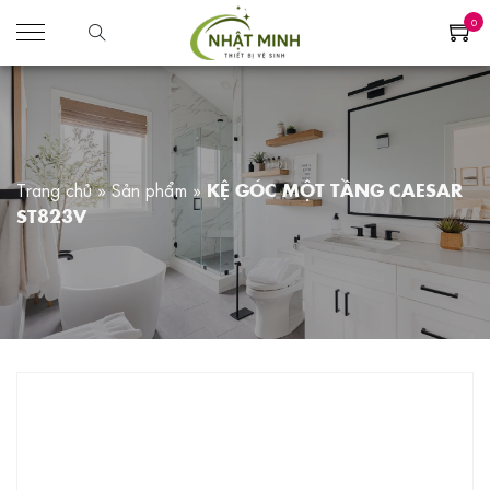
0
Trang chủ
»
Sản phẩm
»
KỆ GÓC MỘT TẦNG CAESAR
ST823V