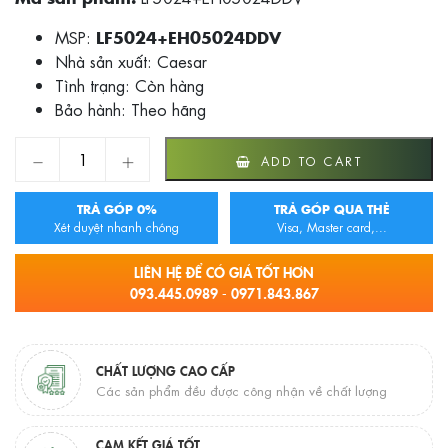
MSP:
LF5024+EH05024DDV
Nhà sản xuất: Caesar
Tình trạng:
Còn hàng
Bảo hành: Theo hãng
LAVABO LIỀN BÀN CAESAR LF5024-EH05024DDV quantity
ADD TO CART
TRẢ GÓP 0%
TRẢ GÓP QUA THẺ
Xét duyệt nhanh chóng
Visa, Master card,...
LIÊN HỆ ĐỂ CÓ GIÁ TỐT HƠN
093.445.0989 - 0971.843.867
CHẤT LƯỢNG CAO CẤP
Các sản phẩm đều được công nhận về chất lượng
CAM KẾT GIÁ TỐT