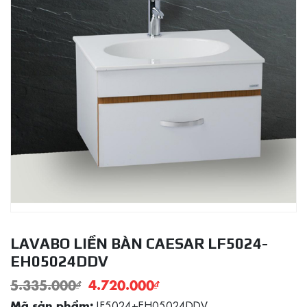
LAVABO LIỀN BÀN CAESAR LF5024-
EH05024DDV
5.335.000
₫
4.720.000
₫
LF5024+EH05024DDV
Mã sản phẩm: