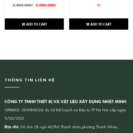
5.400.000
₫
5.000.000
₫
1
₫
ADD TO CART
ADD TO CART
THÔNG TIN LIÊN HỆ
CÔNG TY TNHH THIẾT BỊ VÀ VẬT LIỆU XÂY DỰNG NHẬT MINH
GPĐKKD: 0109806126 do Sở Kế hoạch và Đầu tư TP Hà Nội cấp ngày
11/05/2021
Địa chỉ:
Số nhà 28 ngõ 40,Phố Thanh nhàn,phường Thanh Nhàn,