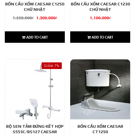
BỒN CẦU XỔM CAESAR C1250
BỒN CẦU XỔM CAESAR C1230
CHỮ NHẬT
CHỮ NHẬT
1.550.000
₫
1.200.000
₫
1.100.000
₫
ADD TO CART
ADD TO CART
GIẢM 7%
BỘ SEN TẮM ĐỨNG KẾT HỢP
BỒN CẦU XỔM CAESAR
S553C/BS127 CAESAR
CT1250