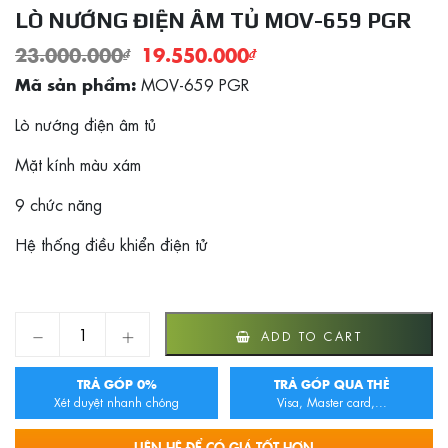
LÒ NƯỚNG ĐIỆN ÂM TỦ MOV-659 PGR
23.000.000
₫
19.550.000
₫
MOV-659 PGR
Mã sản phẩm:
Lò nướng điện âm tủ
Mặt kính màu xám
9 chức năng
Hệ thống điều khiển điện tử
Lò nướng điện âm tủ MOV-659 PGR quantity
ADD TO CART
TRẢ GÓP 0%
TRẢ GÓP QUA THẺ
Xét duyệt nhanh chóng
Visa, Master card,...
LIÊN HỆ ĐỂ CÓ GIÁ TỐT HƠN