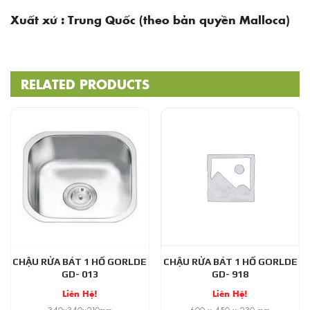
Xuất xứ : Trung Quốc (theo bản quyền Malloca)
RELATED PRODUCTS
CHẬU RỬA BÁT 1 HỐ GORLDE
CHẬU RỬA BÁT 1 HỐ GORLDE
GD- 013
GD- 918
Liên Hệ!
Liên Hệ!
340x340x210mm
600 x 450 x 230 mm