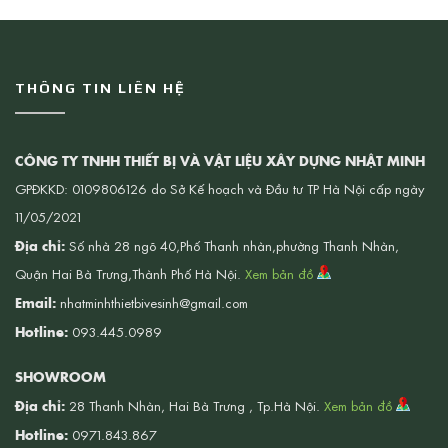
THÔNG TIN LIÊN HỆ
CÔNG TY TNHH THIẾT BỊ VÀ VẬT LIỆU XÂY DỰNG NHẬT MINH
GPĐKKD: 0109806126 do Sở Kế hoạch và Đầu tư TP Hà Nội cấp ngày
11/05/2021
Địa chỉ:
Số nhà 28 ngõ 40,Phố Thanh nhàn,phường Thanh Nhàn,
Quận Hai Bà Trưng,Thành Phố Hà Nội.
Xem bản đồ
Email:
nhatminhthietbivesinh@gmail.com
Hotline:
093.445.0989
SHOWROOM
Địa chỉ:
28 Thanh Nhàn, Hai Bà Trưng , Tp.Hà Nội.
Xem bản đồ
Hotline:
0971.843.867