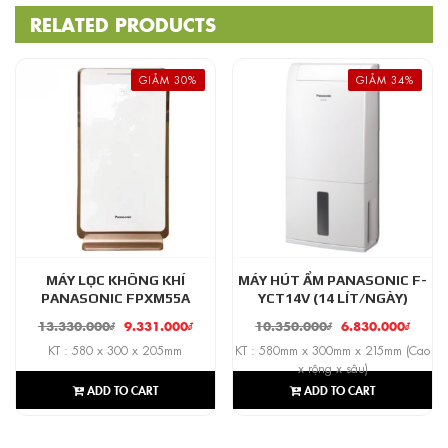
RELATED PRODUCTS
GIẢM 30%
GIẢM 34%
MÁY LỌC KHÔNG KHÍ
MÁY HÚT ẨM PANASONIC F-
PANASONIC FPXM55A
YCT14V (14 LÍT/NGÀY)
13.330.000
₫
9.331.000
₫
10.350.000
₫
6.830.000
₫
KT : 580 x 300 x 205mm
KT : 580mm x 300mm x 215mm (Cao
x rộng x sâu)
ADD TO CART
ADD TO CART