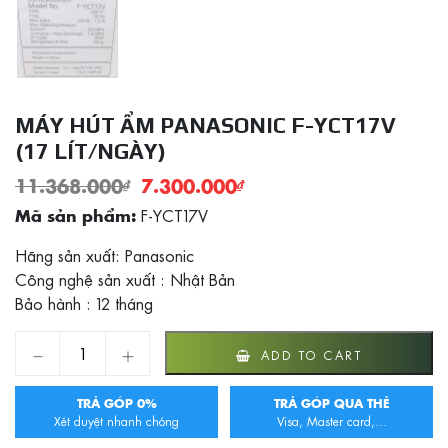
MÁY HÚT ẨM PANASONIC F-YCT17V
(17 LÍT/NGÀY)
11.368.000
₫
7.300.000
₫
F-YCT17V
Mã sản phẩm:
Hãng sản xuất: Panasonic
Công nghệ sản xuất : Nhật Bản
Bảo hành : 12 tháng
Máy hút ẩm Panasonic F-YCT17V (17 lít/ngày) quantity
ADD TO CART
TRẢ GÓP 0%
TRẢ GÓP QUA THẺ
Xét duyệt nhanh chóng
Visa, Master card,...