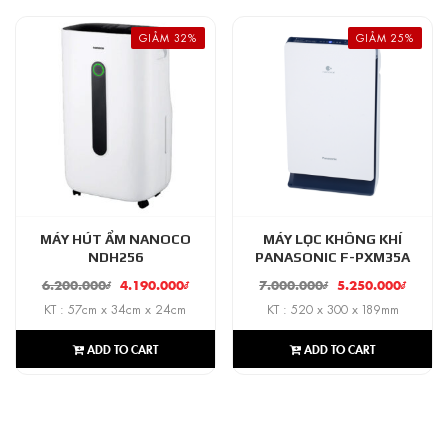
GIẢM 32%
GIẢM 25%
MÁY HÚT ẨM NANOCO
MÁY LỌC KHÔNG KHÍ
NDH256
PANASONIC F-PXM35A
6.200.000
₫
4.190.000
₫
7.000.000
₫
5.250.000
₫
KT : 57cm x 34cm x 24cm
KT : 520 x 300 x 189mm
ADD TO CART
ADD TO CART