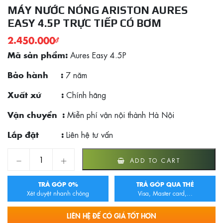
MÁY NƯỚC NÓNG ARISTON AURES
EASY 4.5P TRỰC TIẾP CÓ BƠM
2.450.000
₫
Aures Easy 4.5P
Mã sản phẩm:
7 năm
Bảo hành :
Chính hãng
Xuất xứ :
Miễn phí vận nội thành Hà Nội
Vận chuyển :
Liên hệ tư vấn
Lắp đặt :
Máy Nước Nóng Ariston Aures Easy 4.5P Trực Tiếp có bơm qu
ADD TO CART
TRẢ GÓP 0%
TRẢ GÓP QUA THẺ
Xét duyệt nhanh chóng
Visa, Master card,...
LIÊN HỆ ĐỂ CÓ GIÁ TỐT HƠN