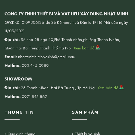
CÔNG TY TNHH THIẾT BỊ VÀ VẬT LIỆU XÂY DỰNG NHẬT MINH
GPĐKKD: 0109806126 do Sở Kế hoạch và Đầu tư TP Hà Nội cấp ngày
11/05/2021
Địa chỉ:
Số nhà 28 ngõ 40,Phố Thanh nhàn,phường Thanh Nhàn,
Quận Hai Bà Trưng,Thành Phố Hà Nội.
Xem bản đồ
Email:
nhatminhthietbivesinh@gmail.com
Hotline:
093.445.0989
SHOWROOM
Địa chỉ:
28 Thanh Nhàn, Hai Bà Trưng , Tp.Hà Nội.
Xem bản đồ
Hotline:
0971.843.867
THÔNG TIN
SẢN PHẨM
Quy định chung
Thiết bị vệ sinh