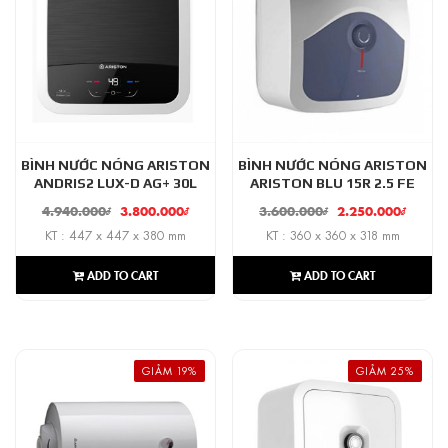
BÌNH NƯỚC NÓNG ARISTON
BÌNH NƯỚC NÓNG ARISTON
ANDRIS2 LUX-D AG+ 30L
ARISTON BLU 15R 2.5 FE
4.940.000
₫
3.800.000
₫
3.600.000
₫
2.250.000
₫
KT : 447 x 447 x 380 mm
KT : 360 x 360 x 318 mm
ADD TO CART
ADD TO CART
GIẢM 19%
GIẢM 25%