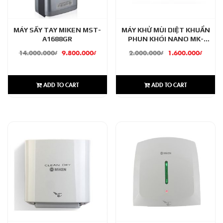
MÁY SẤY TAY MIKEN MST-
MÁY KHỬ MÙI DIỆT KHUẨN
A1688GR
PHUN KHÓI NANO MK-
WT1500W
14.000.000
₫
9.800.000
₫
2.000.000
₫
1.600.000
₫
ADD TO CART
ADD TO CART