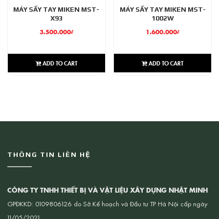
MÁY SẤY TAY MIKEN MST-
MÁY SẤY TAY MIKEN MST-
X93
1002W
3.500.000
₫
1.600.000
₫
ADD TO CART
ADD TO CART
THÔNG TIN LIÊN HỆ
CÔNG TY TNHH THIẾT BỊ VÀ VẬT LIỆU XÂY DỰNG NHẬT MINH
GPĐKKD: 0109806126 do Sở Kế hoạch và Đầu tư TP Hà Nội cấp ngày
11/05/2021