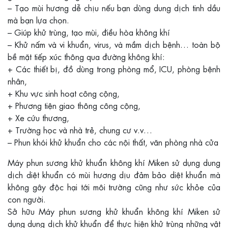
– Tạo mùi hương dễ chịu nếu bạn dùng dung dịch tinh dầu
mà bạn lựa chọn.
– Giúp khử trùng, tạo mùi, điều hòa không khí
– Khử nấm và vi khuẩn, virus, và mầm dịch bệnh… toàn bộ
bề mặt tiếp xúc thông qua đường không khí:
+ Các thiết bị, đồ dùng trong phòng mổ, ICU, phòng bệnh
nhân,
+ Khu vực sinh hoạt công cộng,
+ Phương tiện giao thông công cộng,
+ Xe cứu thương,
+ Trường học và nhà trẻ, chung cư v.v…
– Phun khói khử khuẩn cho các nội thất, văn phòng nhà cửa
Máy phun sương khử khuẩn không khí Miken sử dụng dung
dịch diệt khuẩn có mùi hương dịu đảm bảo diệt khuẩn mà
không gây độc hại tới môi trường cũng như sức khỏe của
con người.
Sở hữu Máy phun sương khử khuẩn không khí Miken sử
dụng dung dịch khử khuẩn để thực hiện khử trùng những vật