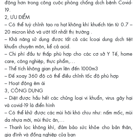
động hơn trong công cuộc phòng chống dịch bệnh Covid-
19.
2, ƯU ĐIỂM
– Có thể tuỳ chỉnh tạo ra hạt không khí khuếch tán từ 0.7 –
20 micron khô và ướt tốt nhất thị trường .
– Khả năng sử dụng được tất cả các lcoại dung dịch tiệt
khuẩn chuyên môn, kể cả acid.
– Chi phí đầu tư thấp phù hợp cho các cơ sở Y Tế, home
care, công nghiệp, thực phẩm,…
– Thể tích không gian phun lên đến 1000m3
– Đế xoay 360 độ có thể điều chỉnh tốc độ phù hợp
– Hoạt động êm ái
3, CÔNG DỤNG
– Diệt được hầu hết các chủng loại vi khuẩn, virus gây hại
và covid-19 là điển hình
– Có thể khử được các mùi hôi khó chịu như: nấm mốc, mùi
da nhựa mới, mùi thức ăn,…
– Thanh lọc không khí, đảm bảo sức khỏe cho bản thân,
gia đình và đồng nghiệp của bạn