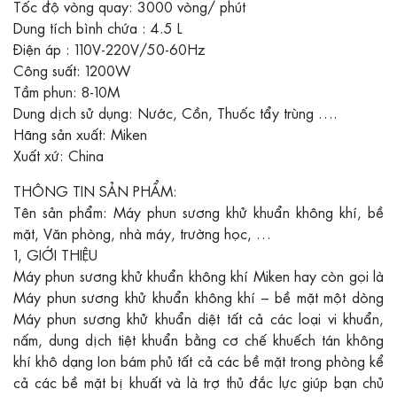
Tốc độ vòng quay: 3000 vòng/ phút
Dung tích bình chứa : 4.5 L
Điện áp : 110V-220V/50-60Hz
Công suất: 1200W
Tầm phun: 8-10M
Dung dịch sử dụng: Nước, Cồn, Thuốc tẩy trùng ….
Hãng sản xuất: Miken
Xuất xứ: China
THÔNG TIN SẢN PHẨM:
Tên sản phẩm: Máy phun sương khử khuẩn không khí, bề
mặt, Văn phòng, nhà máy, trường học, …
1, GIỚI THIỆU
Máy phun sương khử khuẩn không khí Miken hay còn gọi là
Máy phun sương khử khuẩn không khí – bề mặt một dòng
Máy phun sương khử khuẩn diệt tất cả các loại vi khuẩn,
nấm, dung dịch tiệt khuẩn bằng cơ chế khuếch tán không
khí khô dạng Ion bám phủ tất cả các bề mặt trong phòng kể
cả các bề mặt bị khuất và là trợ thủ đắc lực giúp bạn chủ