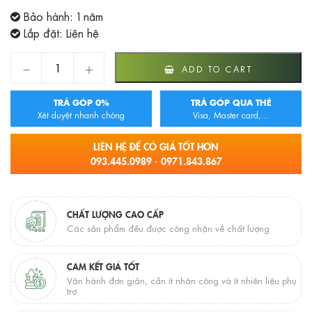
Bảo hành: 1 năm
Lắp đặt: Liên hệ
Máy phun khử khuẩn diệt trùng không khí nano MK-KK01 quant
ADD TO CART
TRẢ GÓP 0%
TRẢ GÓP QUA THẺ
Xét duyệt nhanh chóng
Visa, Master card,...
LIÊN HỆ ĐỂ CÓ GIÁ TỐT HƠN
093.445.0989 - 0971.843.867
CHẤT LƯỢNG CAO CẤP
Các sản phẩm đều được công nhận về chất lượng
CAM KẾT GIÁ TỐT
Vận hành đơn giản, cần ít nhân công và ít nhiên liệu phụ
trợ