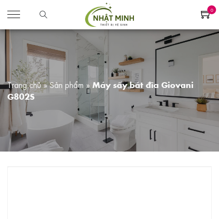
0
Trang chủ
»
Sản phẩm
»
Máy sấy bát đĩa Giovani
G802S