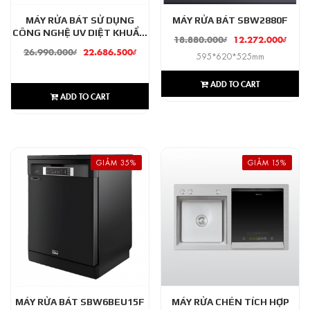
MÁY RỬA BÁT SỬ DỤNG
MÁY RỬA BÁT SBW2880F
CÔNG NGHỆ UV DIỆT KHUẨN
18.880.000
₫
12.272.000
₫
SMS7813SUV
26.990.000
₫
22.686.500
₫
595*620*525mm
ADD TO CART
ADD TO CART
GIẢM 35%
GIẢM 15%
MÁY RỬA BÁT SBW6BEU15F
MÁY RỬA CHÉN TÍCH HỢP