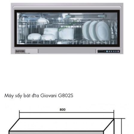
Máy sấy bát đĩa Giovani G802S