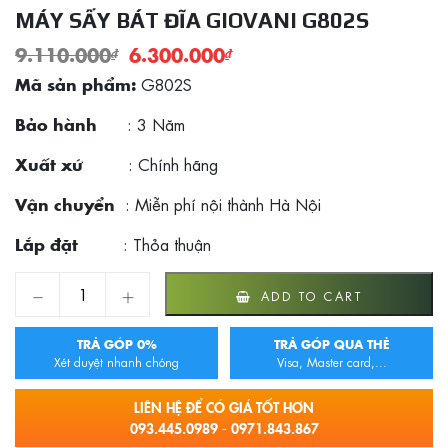
MÁY SẤY BÁT ĐĨA GIOVANI G802S
9.110.000
₫
6.300.000
₫
G802S
Mã sản phẩm:
: 3 Năm
Bảo hành
: Chính hãng
Xuất xứ
: Miễn phí nội thành Hà Nội
Vận chuyển
: Thỏa thuận
Lắp đặt
Máy sấy bát đĩa Giovani G802S quantity
ADD TO CART
TRẢ GÓP 0%
TRẢ GÓP QUA THẺ
Xét duyệt nhanh chóng
Visa, Master card,...
LIÊN HỆ ĐỂ CÓ GIÁ TỐT HƠN
093.445.0989 - 0971.843.867