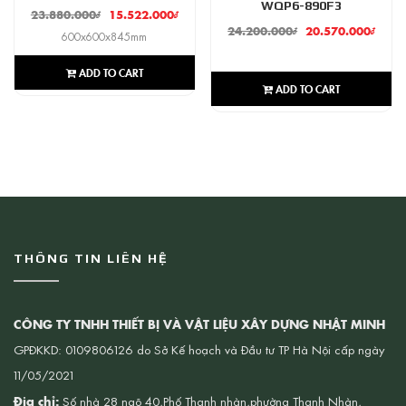
WQP6-890F3
23.880.000
₫
15.522.000
₫
24.200.000
₫
20.570.000
₫
600x600x845mm
ADD TO CART
ADD TO CART
THÔNG TIN LIÊN HỆ
CÔNG TY TNHH THIẾT BỊ VÀ VẬT LIỆU XÂY DỰNG NHẬT MINH
GPĐKKD: 0109806126 do Sở Kế hoạch và Đầu tư TP Hà Nội cấp ngày
11/05/2021
Địa chỉ:
Số nhà 28 ngõ 40,Phố Thanh nhàn,phường Thanh Nhàn,