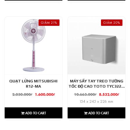
GIẢM 21%
GIẢM 20%
QUẠT LỬNG MITSUBISHI
MÁY SẤY TAY TREO TƯỜNG
R12-MA
TỐC ĐỘ CAO TOTO TYC322M
(MÀU BẠC)
2.030.000
₫
1.600.000
₫
10.663.000
₫
8.532.000
₫
154 x 245 x 226 mm
ADD TO CART
ADD TO CART