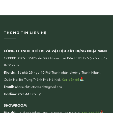
THÔNG TIN LIÊN HỆ
CÔNG TY TNHH THIẾT BỊ VÀ VẬT LIỆU XÂY DỰNG NHẬT MINH
GPĐKKD: 0109806126 do Sở Kế hoạch và Đầu tư TP Hà Nội cấp ngày
11/05/2021
Địa chỉ:
Số nhà 28 ngõ 40,Phố Thanh nhàn,phường Thanh Nhàn,
Quận Hai Bà Trưng,Thành Phố Hà Nội.
Xem bản đồ
Email:
nhatminhthietbivesinh@gmail.com
Hotline:
093.445.0989
SHOWROOM
Địa chỉ:
28 Thanh Nhàn, Hai Bà Trưng , Tp.Hà Nội.
Xem bản đồ