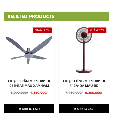
RELATED PRODUCTS
GIẢM 28%
GIẢM 17%
QUẠT TRẦN MITSUBISHI
QUẠT LỬNG MITSUBISHI
C56-RA5 MẦU XÁM ĐẬM
R12A-DA MẦU ĐỎ
6.090.000
₫
4.360.000
₫
7.480.000
₫
6.200.000
₫
ADD TO CART
ADD TO CART