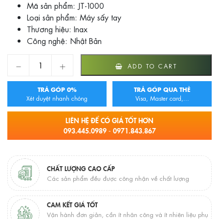
Mã sản phẩm: JT-1000
Loại sản phẩm: Máy sấy tay
Thương hiệu: Inax
Công nghệ: Nhật Bản
Máy sấy tay Inax JT-1000 quantity
ADD TO CART
TRẢ GÓP 0%
TRẢ GÓP QUA THẺ
Xét duyệt nhanh chóng
Visa, Master card,...
LIÊN HỆ ĐỂ CÓ GIÁ TỐT HƠN
093.445.0989 - 0971.843.867
CHẤT LƯỢNG CAO CẤP
Các sản phẩm đều được công nhận về chất lượng
CAM KẾT GIÁ TỐT
Vận hành đơn giản, cần ít nhân công và ít nhiên liệu phụ