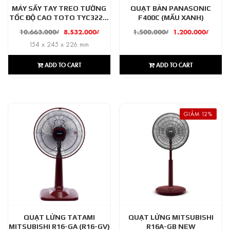
MÁY SẤY TAY TREO TƯỜNG
QUẠT BÀN PANASONIC
TỐC ĐỘ CAO TOTO TYC322M
F400C (MẦU XANH)
(MÀU BẠC)
10.663.000
₫
8.532.000
₫
1.500.000
₫
1.200.000
₫
154 x 245 x 226 mm
ADD TO CART
ADD TO CART
GIẢM 12%
QUẠT LỬNG TATAMI
QUẠT LỬNG MITSUBISHI
MITSUBISHI R16-GA (R16-GV)
R16A-GB NEW