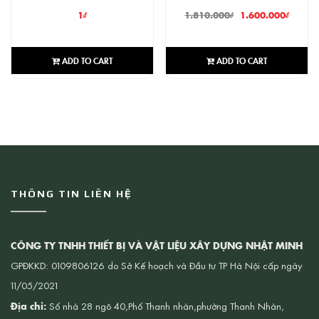
1
₫
1.810.000
₫
1.600.000
₫
ADD TO CART
ADD TO CART
THÔNG TIN LIÊN HỆ
CÔNG TY TNHH THIẾT BỊ VÀ VẬT LIỆU XÂY DỰNG NHẬT MINH
GPĐKKD: 0109806126 do Sở Kế hoạch và Đầu tư TP Hà Nội cấp ngày
11/05/2021
Địa chỉ:
Số nhà 28 ngõ 40,Phố Thanh nhàn,phường Thanh Nhàn,