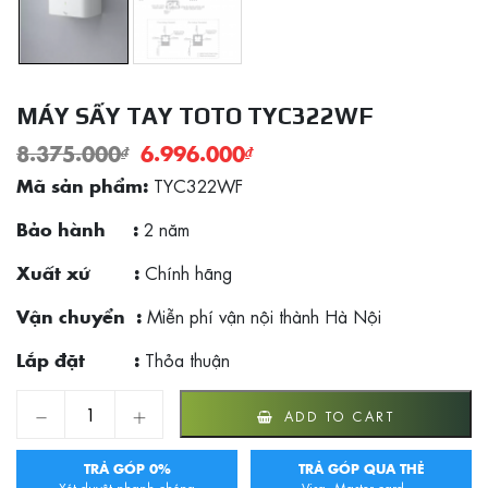
MÁY SẤY TAY TOTO TYC322WF
8.375.000
₫
6.996.000
₫
TYC322WF
Mã sản phẩm:
2 năm
Bảo hành :
Chính hãng
Xuất xứ :
Miễn phí vận nội thành Hà Nội
Vận chuyển :
Thỏa thuận
Lắp đặt :
Máy sấy tay TOTO TYC322WF quantity
ADD TO CART
TRẢ GÓP 0%
TRẢ GÓP QUA THẺ
Xét duyệt nhanh chóng
Visa, Master card,...