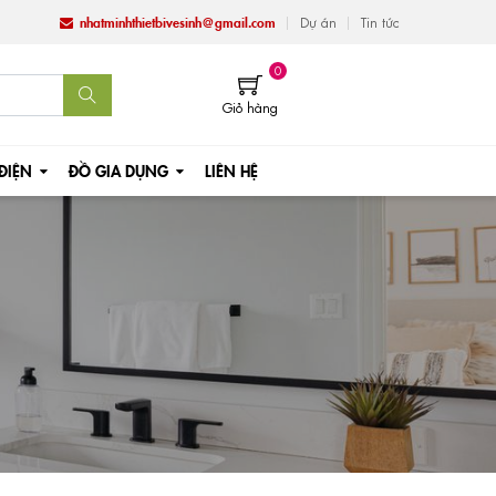
nhatminhthietbivesinh@gmail.com
Dự án
Tin tức
0
Giỏ hàng
 ĐIỆN
ĐỒ GIA DỤNG
LIÊN HỆ