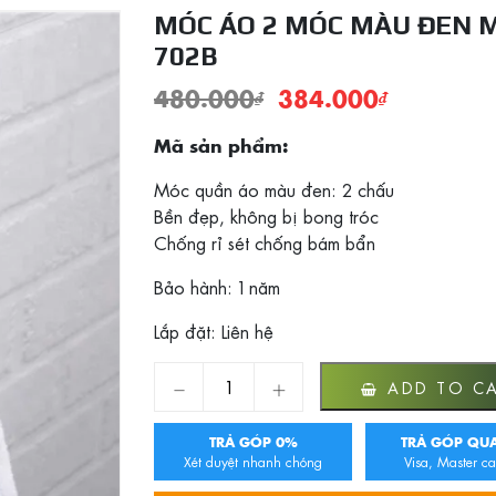
MÓC ÁO 2 MÓC MÀU ĐEN 
702B
480.000
₫
384.000
₫
Mã sản phẩm:
Móc quần áo màu đen: 2 chấu
Bền đẹp, không bị bong tróc
Chống rỉ sét chống bám bẩn
Bảo hành: 1 năm
Lắp đặt: Liên hệ
Móc áo 2 móc màu đen MK-702B quantity
ADD TO C
TRẢ GÓP 0%
TRẢ GÓP QUA
Xét duyệt nhanh chóng
Visa, Master ca