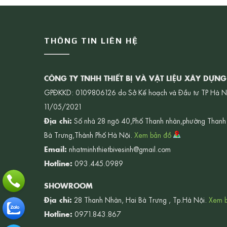
THÔNG TIN LIÊN HỆ
CÔNG TY TNHH THIẾT BỊ VÀ VẬT LIỆU XÂY DỰN
GPĐKKD: 0109806126 do Sở Kế hoạch và Đầu tư TP Hà N
11/05/2021
Địa chỉ:
Số nhà 28 ngõ 40,Phố Thanh nhàn,phường Thanh
Bà Trưng,Thành Phố Hà Nội.
Xem bản đồ
Email:
nhatminhthietbivesinh@gmail.com
Hotline:
093.445.0989
SHOWROOM
Địa chỉ:
28 Thanh Nhàn, Hai Bà Trưng , Tp.Hà Nội.
Xem 
Hotline:
0971.843.867