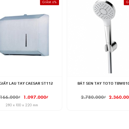
GIẢM 6%
G
GIẤY LAU TAY CAESAR ST112
BÁT SEN TAY TOTO TBW01
.166.000
₫
1.097.000
₫
2.780.000
₫
2.360.0
280 x 100 x 220 mm