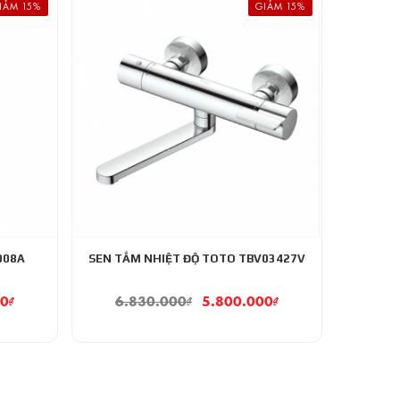
IẢM 15%
GIẢM 15%
008A
SEN TẮM NHIỆT ĐỘ TOTO TBV03427V
00
₫
6.830.000
₫
5.800.000
₫