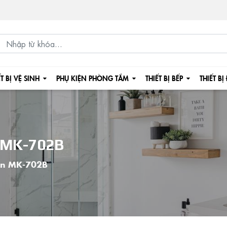
ẾT BỊ VỆ SINH
PHỤ KIỆN PHÒNG TẮM
THIẾT BỊ BẾP
THIẾT BỊ
 MK-702B
en MK-702B