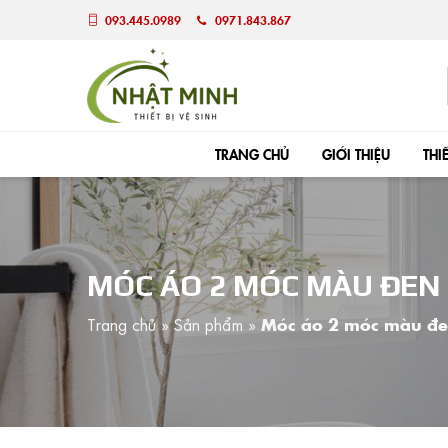
093.445.0989
0971.843.867
TRANG CHỦ
GIỚI THIỆU
THI
MÓC ÁO 2 MÓC MÀU ĐEN
Trang chủ
»
Sản phẩm
»
Móc áo 2 móc màu đ