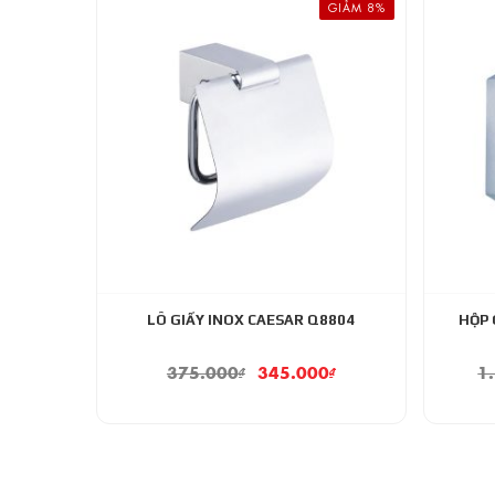
GIẢM 8%
LÔ GIẤY INOX CAESAR Q8804
HỘP 
375.000
₫
345.000
₫
1