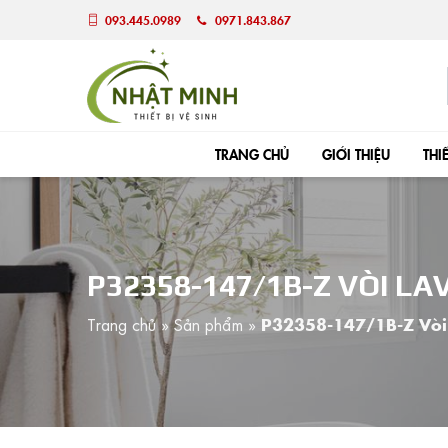
093.445.0989
0971.843.867
TRANG CHỦ
GIỚI THIỆU
THI
P32358-147/1B-Z VÒI L
Trang chủ
»
Sản phẩm
»
P32358-147/1B-Z Vò