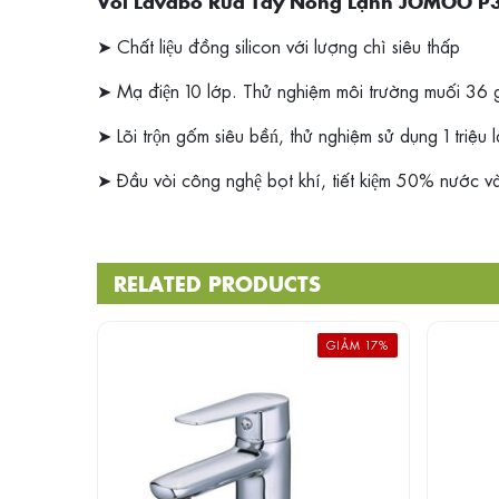
Vòi Lavabo Rửa Tay Nóng Lạnh JOMOO P
➤ Chất liệu đồng silicon với lượng chì siêu thấp
➤ Mạ điện 10 lớp. Thử nghiệm môi trường muối 36
➤ Lõi trộn gốm siêu bềń, thử nghiệm sử dụng 1 triệu 
➤ Đầu vòi công nghệ bọt khí, tiết kiệm 50% nước và
RELATED PRODUCTS
GIẢM 17%