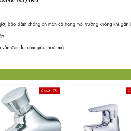
32358-147/1B-Z
 giờ, bảo đảm chống ăn mòn cả trong môi trường không khí gần 
lần
 vẫn đem lại cảm giác thoải mái
GIẢM 17%
G