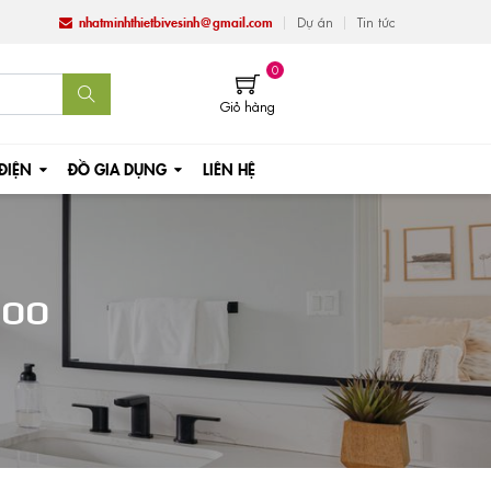
nhatminhthietbivesinh@gmail.com
Dự án
Tin tức
0
Giỏ hàng
 ĐIỆN
ĐỒ GIA DỤNG
LIÊN HỆ
MOO