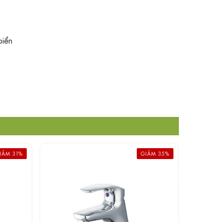
biển
IẢM 31%
GIẢM 35%