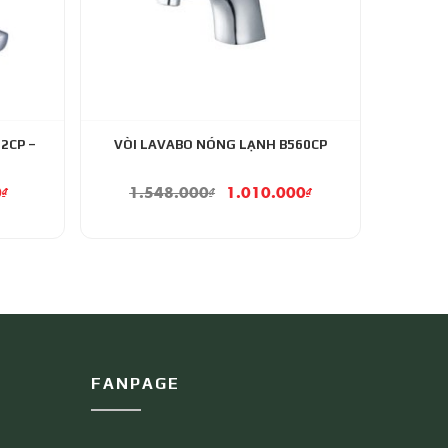
2CP –
VÒI LAVABO NÓNG LẠNH B560CP
0
₫
1.548.000
₫
1.010.000
₫
FANPAGE