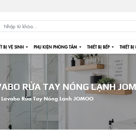
ẾT BỊ VỆ SINH
PHỤ KIỆN PHÒNG TẮM
THIẾT BỊ BẾP
THIẾT BỊ
AVABO RỬA TAY NÓNG LẠNH JO
i Lavabo Rửa Tay Nóng Lạnh JOMOO