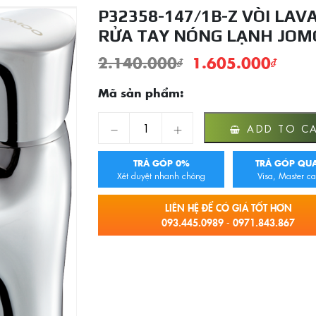
P32358-147/1B-Z VÒI LAV
RỬA TAY NÓNG LẠNH JOM
2.140.000
₫
1.605.000
₫
Mã sản phẩm:
P32358-147/1B-Z Vòi Lavabo Rửa Tay Nón
ADD TO C
TRẢ GÓP 0%
TRẢ GÓP QUA
Xét duyệt nhanh chóng
Visa, Master ca
LIÊN HỆ ĐỂ CÓ GIÁ TỐT HƠN
093.445.0989 - 0971.843.867