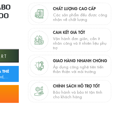
ABO
CHẤT LƯỢNG CAO CẤP
OO
Các sản phẩm đều được công
nhận về chất lượng
CAM KẾT GIÁ TỐT
Vận hành đơn giản, cần ít
nhân công và ít nhiên liệu phụ
trợ
g Lạnh JOMOO quantity
ART
GIAO HÀNG NHANH CHÓNG
Áp dụng công nghệ tiên tiến
 THẺ
thân thiện với môi trường
rd,...
CHÍNH SÁCH HỖ TRỢ TỐT
Bảo hành và bảo trì tận tình
cho khách hàng