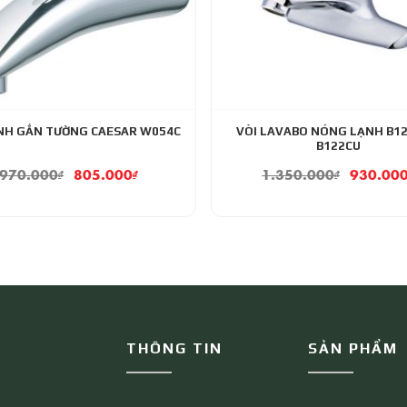
ẠNH GẮN TƯỜNG CAESAR W054C
VÒI LAVABO NÓNG LẠNH B12
B122CU
970.000
₫
805.000
₫
1.350.000
₫
930.00
THÔNG TIN
SẢN PHẨM