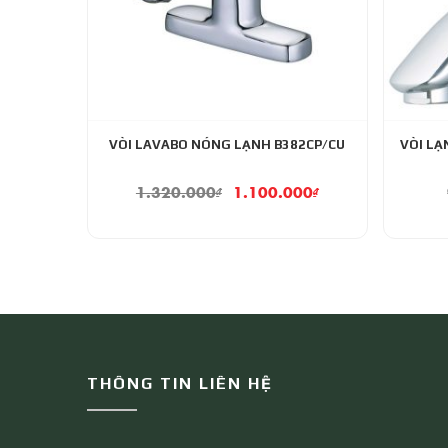
VÒI LAVABO NÓNG LẠNH B382CP/CU
VÒI L
1.320.000
₫
1.100.000
₫
THÔNG TIN LIÊN HỆ