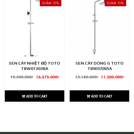
GIẢM 15%
GIẢM 15%
SEN CÂY NHIỆT ĐỘ TOTO
SEN CÂY DÒNG G TOTO
TBW01303BA
TBW07005A
19.500.000
₫
16.575.000
₫
13.180.000
₫
11.200.000
₫
ADD TO CART
ADD TO CART