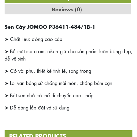
Reviews (0)
Sen Cây JOMOO P36411-484/1B-1
➤ Chất liệu: đồng cao cấp
➤ Bề mặt mạ crom, niken giữ cho sản phẩm luôn bóng đẹp,
dễ vệ sinh
➤ Có vòi phụ, thiết kế tinh tế, sang trọng
➤ Lõi van bằng sứ chống mài mòn, chống bám cặn
➤ Bát sen nhỏ có thể di chuyển cao, thấp
➤ Dễ dàng lắp đặt và sử dụng
RELATED PRODUCTS