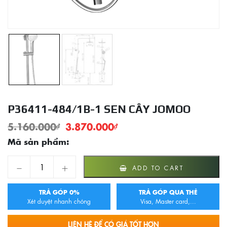
P36411-484/1B-1 SEN CÂY JOMOO
5.160.000
₫
3.870.000
₫
Mã sản phẩm:
P36411-484/1B-1 Sen Cây JOMOO quantity
ADD TO CART
TRẢ GÓP 0%
TRẢ GÓP QUA THẺ
Xét duyệt nhanh chóng
Visa, Master card,...
LIÊN HỆ ĐỂ CÓ GIÁ TỐT HƠN