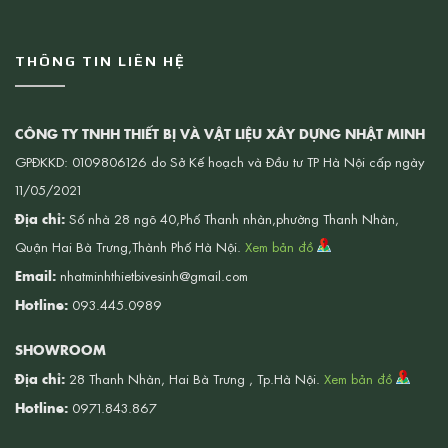
THÔNG TIN LIÊN HỆ
CÔNG TY TNHH THIẾT BỊ VÀ VẬT LIỆU XÂY DỰNG NHẬT MINH
GPĐKKD: 0109806126 do Sở Kế hoạch và Đầu tư TP Hà Nội cấp ngày
11/05/2021
Địa chỉ:
Số nhà 28 ngõ 40,Phố Thanh nhàn,phường Thanh Nhàn,
Quận Hai Bà Trưng,Thành Phố Hà Nội.
Xem bản đồ
Email:
nhatminhthietbivesinh@gmail.com
Hotline:
093.445.0989
SHOWROOM
Địa chỉ:
28 Thanh Nhàn, Hai Bà Trưng , Tp.Hà Nội.
Xem bản đồ
Hotline:
0971.843.867