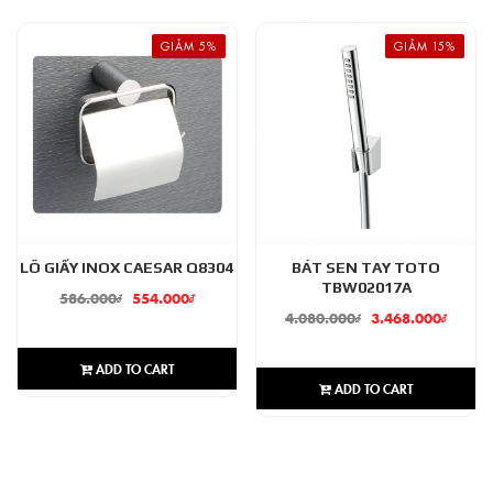
GIẢM 5%
GIẢM 15%
LÔ GIẤY INOX CAESAR Q8304
BÁT SEN TAY TOTO
TBW02017A
586.000
₫
554.000
₫
4.080.000
₫
3.468.000
₫
ADD TO CART
ADD TO CART