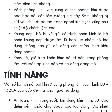
thêm diện tích phòng.
Vách phòng: khu vực xung quanh phòng tắm được
bao bọc bởi các tấm cường lực dày 8mm, không bị
nứt vỡ, chịu được tác động ngoại lực mạnh cũng như
nhiệt độ chênh lệch cao.
Khung nẹp: bố trí và giữ cố định phần kính là bộ
phận khung nẹp được làm từ hợp kim nhôm có tác
dụng chống han gỉ, dễ dàng căn chỉnh theo kiểu
dáng phòng.
Khay kệ, giá treo khăn tắm: bố trí bên trong phòng
tắm, với một lớp kính bảo vệ dễ dàng đóng mở.
TÍNH NĂNG
Một số lợi ích nổi bật khi sử dụng phòng tắm vách kính EU –
4520A cao cấp đem lại cho người sử dụng.
An toàn: kính trong suốt, tận dụng tầm nhìn, với đặc
điểm bền, chắc chịu được các tác động lực, nhiệt