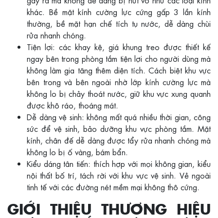
gây ra mà không dễ dàng bị nứt vỡ như các loại kính
khác. Bề mặt kính cường lực cứng gấp 3 lần kính
thường, bề mặt hạn chế tích tụ nước, dễ dàng chùi
rửa nhanh chóng.
Tiện lợi: các khay kệ, giá khung treo được thiết kế
ngay bên trong phòng tắm tiện lợi cho người dùng mà
không làm gia tăng thêm diện tích. Cách biệt khu vực
bên trong và bên ngoài nhờ lớp kính cường lực mà
không lo bị chảy thoát nước, giữ khu vực xung quanh
được khô ráo, thoáng mát.
Dễ dàng vệ sinh: không mất quá nhiều thời gian, công
sức để vệ sinh, bảo dưỡng khu vực phòng tắm. Mặt
kính, chân đế dễ dàng được tẩy rửa nhanh chóng mà
không lo bị ố vàng, bám bẩn.
Kiểu dáng tân tiến: thích hợp với mọi không gian, kiểu
nội thất bố trí, tách rời với khu vực vệ sinh. Vẻ ngoài
tinh tế với các đường nét mềm mại không thô cứng.
GIỚI THIỆU THƯƠNG HIỆU