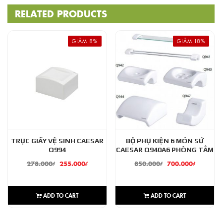
RELATED PRODUCTS
GIẢM 8%
GIẢM 18%
TRỤC GIẤY VỆ SINH CAESAR
BỘ PHỤ KIỆN 6 MÓN SỨ
Q994
CAESAR Q940A6 PHÒNG TẮM
278.000
₫
255.000
₫
850.000
₫
700.000
₫
ADD TO CART
ADD TO CART