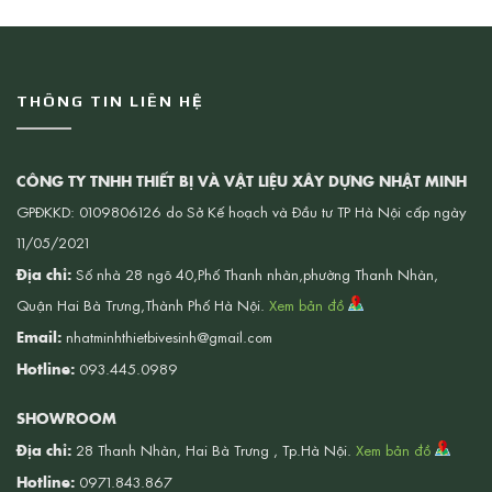
THÔNG TIN LIÊN HỆ
CÔNG TY TNHH THIẾT BỊ VÀ VẬT LIỆU XÂY DỰNG NHẬT MINH
GPĐKKD: 0109806126 do Sở Kế hoạch và Đầu tư TP Hà Nội cấp ngày
11/05/2021
Địa chỉ:
Số nhà 28 ngõ 40,Phố Thanh nhàn,phường Thanh Nhàn,
Quận Hai Bà Trưng,Thành Phố Hà Nội.
Xem bản đồ
Email:
nhatminhthietbivesinh@gmail.com
Hotline:
093.445.0989
SHOWROOM
Địa chỉ:
28 Thanh Nhàn, Hai Bà Trưng , Tp.Hà Nội.
Xem bản đồ
Hotline:
0971.843.867