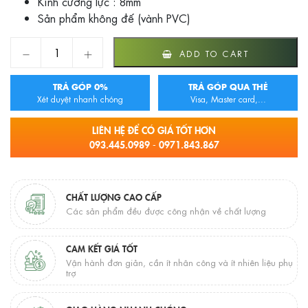
Kính cường lực : 8mm
Sản phẩm không đế (vành PVC)
Phòng tắm vách kính EuroKing EU – 4520A quantity
ADD TO CART
TRẢ GÓP 0%
TRẢ GÓP QUA THẺ
Xét duyệt nhanh chóng
Visa, Master card,...
LIÊN HỆ ĐỂ CÓ GIÁ TỐT HƠN
093.445.0989 - 0971.843.867
CHẤT LƯỢNG CAO CẤP
Các sản phẩm đều được công nhận về chất lượng
CAM KẾT GIÁ TỐT
Vận hành đơn giản, cần ít nhân công và ít nhiên liệu phụ
trợ