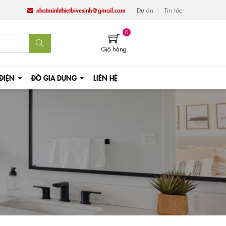
nhatminhthietbivesinh@gmail.com
Dự án
Tin tức
0
Giỏ hàng
 ĐIỆN
ĐỒ GIA DỤNG
LIÊN HỆ