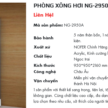
PHÒNG XÔNG HƠI NG-295
Liên Hệ!
NG-2950A
Mã sản phẩm:
5 năm thân bồn, 1 
Bảo hành
kiện.
NOFER Chính Hãng
Xuất xứ
Acrylic, Kính cường 
Chất liệu
Ngọc trai
950*950*2160 mm
Kích thước
Châu Âu
Công nghệ
Miễn phí vận chuyển
Vận chuyển
thành Hà Nội
1 sản phẩm với thiết kế sang trọng, tiện lợi, t
không gian. Cùng chất liệu cao cấp, đa dạ
lựa chọn theo nhu cầu, sở thích của người t