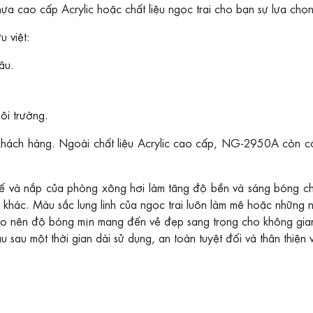
a cao cấp Acrylic hoặc chất liệu ngọc trai cho bạn sự lựa chọn
u việt:
âu.
ôi trường.
ách hàng. Ngoài chất liệu Acrylic cao cấp, NG-2950A còn có t
ế và nắp của phòng xông hơi làm tăng độ bền và sáng bóng ch
khác. Màu sắc lung linh của ngọc trai luôn làm mê hoặc những 
 tạo nên độ bóng mịn mang đến vẻ đẹp sang trọng cho không gia
 sau một thời gian dài sử dụng, an toàn tuyệt đối và thân thiện 