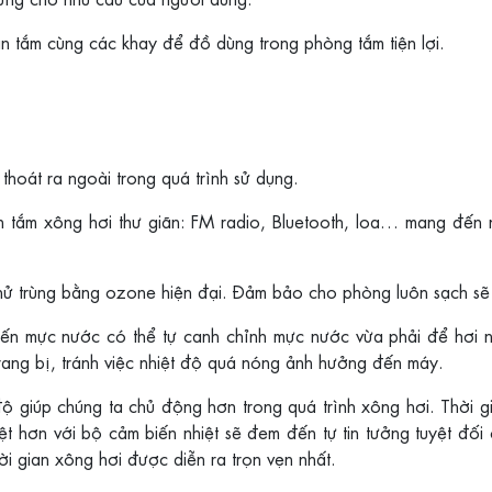
 tắm cùng các khay để đồ dùng trong phòng tắm tiện lợi.
hoát ra ngoài trong quá trình sử dụng.
an tắm xông hơi thư giãn: FM radio, Bluetooth, loa… mang đến n
 trùng bằng ozone hiện đại. Đảm bảo cho phòng luôn sạch sẽ 
iến mực nước có thể tự canh chỉnh mực nước vừa phải để hơi 
ang bị, tránh việc nhiệt độ quá nóng ảnh hưởng đến máy.
t độ giúp chúng ta chủ động hơn trong quá trình xông hơi. Thời g
 hơn với bộ cảm biến nhiệt sẽ đem đến tự tin tưởng tuyệt đối
i gian xông hơi được diễn ra trọn vẹn nhất.