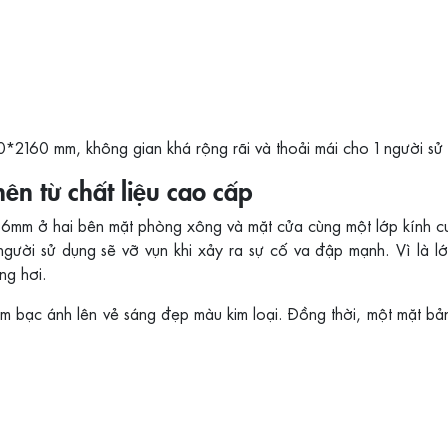
160 mm, không gian khá rộng rãi và thoải mái cho 1 người sử
n từ chất liệu cao cấp
 6mm ở hai bên mặt phòng xông và mặt cửa cùng một lớp kính c
người sử dụng sẽ vỡ vụn khi xảy ra sự cố va đập mạnh. Vì là lớ
ng hơi.
 bạc ánh lên vẻ sáng đẹp màu kim loại. Đồng thời, một mặt bảng