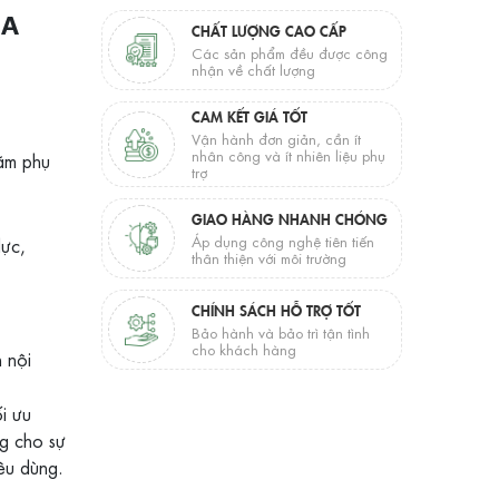
0A
CHẤT LƯỢNG CAO CẤP
Các sản phẩm đều được công
nhận về chất lượng
CAM KẾT GIÁ TỐT
Vận hành đơn giản, cần ít
nhân công và ít nhiên liệu phụ
năm phụ
trợ
GIAO HÀNG NHANH CHÓNG
Áp dụng công nghệ tiên tiến
lực,
thân thiện với môi trường
CHÍNH SÁCH HỖ TRỢ TỐT
Bảo hành và bảo trì tận tình
cho khách hàng
 nội
ối ưu
ng cho sự
iêu dùng.