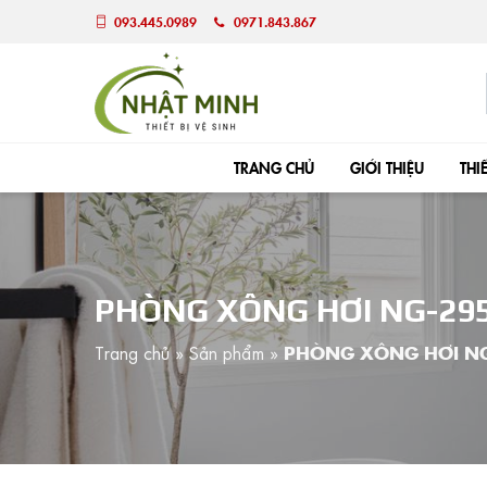
093.445.0989
0971.843.867
TRANG CHỦ
GIỚI THIỆU
THI
PHÒNG XÔNG HƠI NG-29
Trang chủ
»
Sản phẩm
»
PHÒNG XÔNG HƠI N