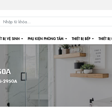
ẾT BỊ VỆ SINH
PHỤ KIỆN PHÒNG TẮM
THIẾT BỊ BẾP
THIẾT BỊ
50A
G-2950A