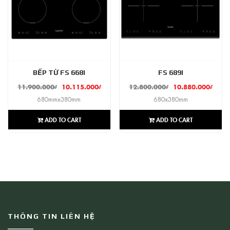
BẾP TỪ FS 668I
FS 689I
11.900.000
₫
10.115.000
₫
12.800.000
₫
10.880.000
₫
680mmx380mm
680x380mm
ADD TO CART
ADD TO CART
THÔNG TIN LIÊN HỆ