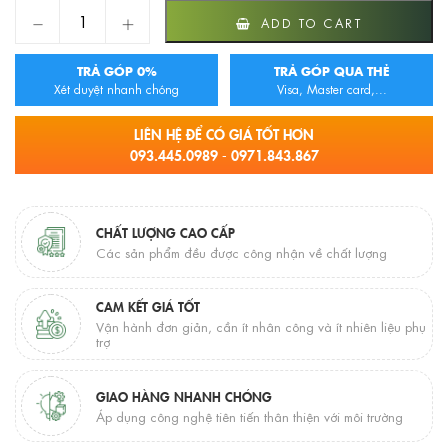
Quánh inox FASTER 16cm quantity
ADD TO CART
TRẢ GÓP 0%
TRẢ GÓP QUA THẺ
Xét duyệt nhanh chóng
Visa, Master card,...
LIÊN HỆ ĐỂ CÓ GIÁ TỐT HƠN
093.445.0989 - 0971.843.867
CHẤT LƯỢNG CAO CẤP
Các sản phẩm đều được công nhận về chất lượng
CAM KẾT GIÁ TỐT
Vận hành đơn giản, cần ít nhân công và ít nhiên liệu phụ
trợ
GIAO HÀNG NHANH CHÓNG
Áp dụng công nghệ tiên tiến thân thiện với môi trường