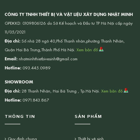
CÔNG TY TNHH THIẾT BỊ VÀ VẬT LIỆU XÂY DỰNG NHẬT MINH
GPĐKKD: 0109806126 do Sở Kế hoạch và Đầu tư TP Hà Nội cấp ngày
11/05/2021
Địa chỉ:
Số nhà 28 ngõ 40,Phố Thanh nhàn,phường Thanh Nhàn,
Quận Hai Bà Trưng,Thành Phố Hà Nội.
Xem bản đồ
Email:
nhatminhthietbivesinh@gmail.com
Hotline:
093.445.0989
SHOWROOM
Địa chỉ:
28 Thanh Nhàn, Hai Bà Trưng , Tp.Hà Nội.
Xem bản đồ
Hotline:
0971.843.867
THÔNG TIN
SẢN PHẨM
Quy định chung
Thiết bị vệ sinh