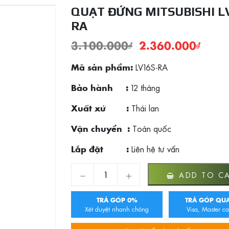
QUẠT ĐỨNG MITSUBISHI L
RA
3.100.000
₫
2.360.000
₫
LV16S-RA
Mã sản phẩm:
12 tháng
Bảo hành :
Thái lan
Xuất xứ :
Toàn quốc
Vận chuyển :
Liên hệ tư vấn
Lắp đặt :
QUẠT ĐỨNG MITSUBISHI LV16S-RA quantit
ADD TO C
TRẢ GÓP 0%
TRẢ GÓP QUA
Xét duyệt nhanh chóng
Visa, Master ca