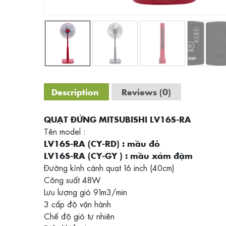
Description
Reviews (0)
QUẠT ĐỨNG MITSUBISHI LV16S-RA
Tên model :
LV16S-RA (CY-RD) : mầu đỏ
LV16S-RA (CY-GY ) : mầu xám đậm
Đường kính cánh quạt 16 inch (40cm)
Công suất 48W
Lưu lượng gió 91m3/min
3 cấp độ vận hành
Chế độ gió tự nhiên