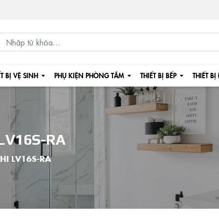
ẾT BỊ VỆ SINH
PHỤ KIỆN PHÒNG TẮM
THIẾT BỊ BẾP
THIẾT BỊ
LV16S-RA
HI LV16S-RA