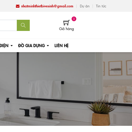
nhatminhthietbivesinh@gmail.com
Dự án
Tin tức
0
Giỏ hàng
 ĐIỆN
ĐỒ GIA DỤNG
LIÊN HỆ