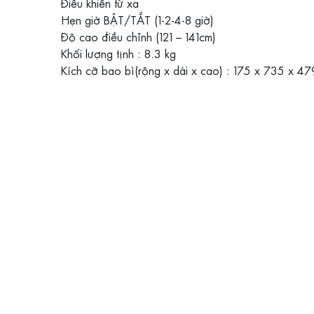
Điều khiển từ xa
Hẹn giờ BẬT/TẮT (1-2-4-8 giờ)
Độ cao điều chỉnh (121 – 141cm)
Khối lượng tịnh : 8.3 kg
Kích cỡ bao bì(rộng x dài x cao) : 175 x 735 x 4