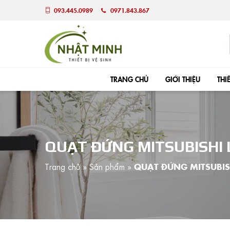
093.445.0989
0971.843.867
TRANG CHỦ
GIỚI THIỆU
THI
QUẠT ĐỨNG MITSUBISHI 
Trang chủ
»
Sản phẩm
»
QUẠT ĐỨNG MITSUBIS