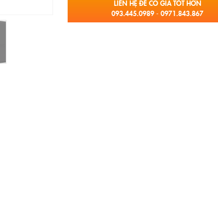
LIÊN HỆ ĐỂ CÓ GIÁ TỐT HƠN
093.445.0989 - 0971.843.867