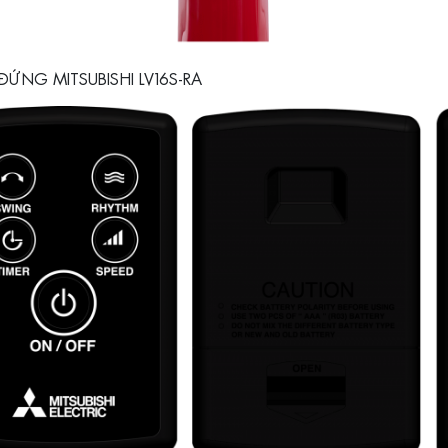
ĐỨNG MITSUBISHI LV16S-RA