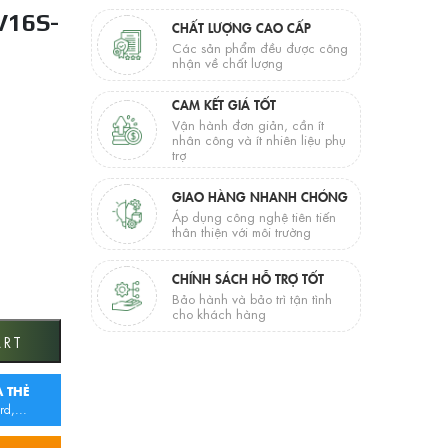
V16S-
CHẤT LƯỢNG CAO CẤP
Các sản phẩm đều được công
nhận về chất lượng
CAM KẾT GIÁ TỐT
Vận hành đơn giản, cần ít
nhân công và ít nhiên liệu phụ
trợ
GIAO HÀNG NHANH CHÓNG
Áp dụng công nghệ tiên tiến
thân thiện với môi trường
CHÍNH SÁCH HỖ TRỢ TỐT
Bảo hành và bảo trì tận tình
cho khách hàng
y
ART
 THẺ
rd,...