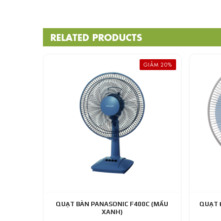
RELATED PRODUCTS
GIẢM 20%
QUẠT BÀN PANASONIC F400C (MẦU
QUẠT 
XANH)