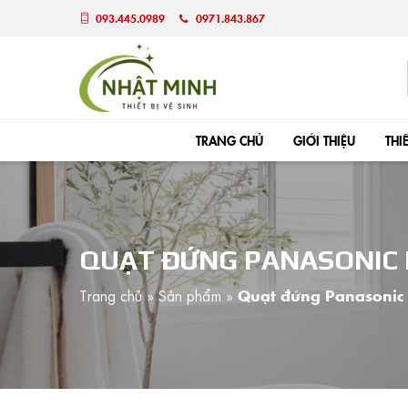
093.445.0989
0971.843.867
TRANG CHỦ
GIỚI THIỆU
THI
QUẠT ĐỨNG PANASONIC
Trang chủ
»
Sản phẩm
»
Quạt đứng Panasoni