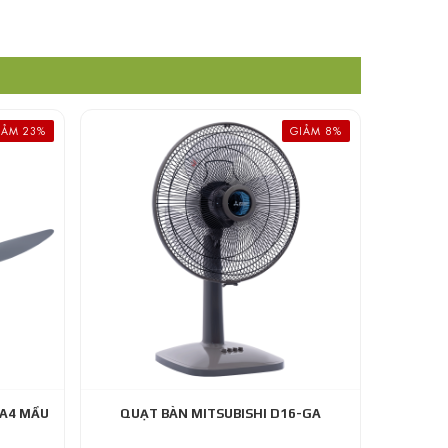
IẢM 23%
GIẢM 8%
RA4 MẦU
QUẠT BÀN MITSUBISHI D16-GA