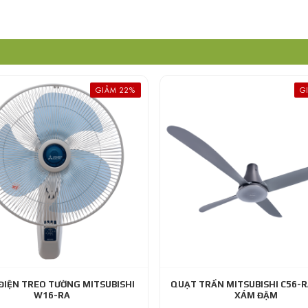
GIẢM 22%
G
ĐIỆN TREO TƯỜNG MITSUBISHI
QUẠT TRẦN MITSUBISHI C56-
W16-RA
XÁM ĐẬM