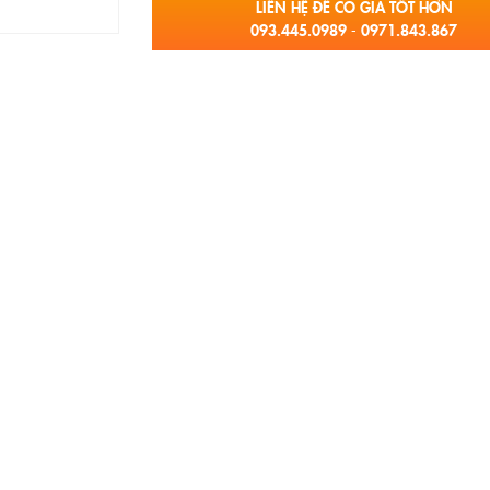
LIÊN HỆ ĐỂ CÓ GIÁ TỐT HƠN
093.445.0989 - 0971.843.867