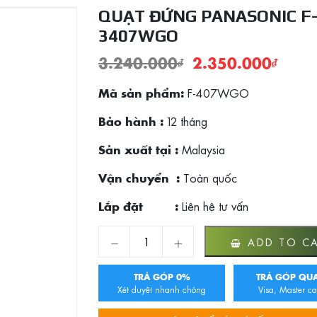
QUẠT ĐỨNG PANASONIC F
3407WGO
3.240.000
₫
2.350.000
₫
F-407WGO
Mã sản phẩm:
12 tháng
Bảo hành :
Malaysia
Sản xuất tại :
Toàn quốc
Vận chuyển :
Liên hệ tư vấn
Lắp đặt :
Quạt đứng Panasonic F-3407WGO quantity
ADD TO C
TRẢ GÓP 0%
TRẢ GÓP QUA
Xét duyệt nhanh chóng
Visa, Master ca