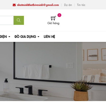
nhatminhthietbivesinh@gmail.com
Dự án
Tin tức
0
Giỏ hàng
 ĐIỆN
ĐỒ GIA DỤNG
LIÊN HỆ