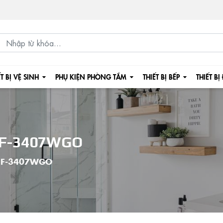
ẾT BỊ VỆ SINH
PHỤ KIỆN PHÒNG TẮM
THIẾT BỊ BẾP
THIẾT BỊ
 F-3407WGO
c F-3407WGO