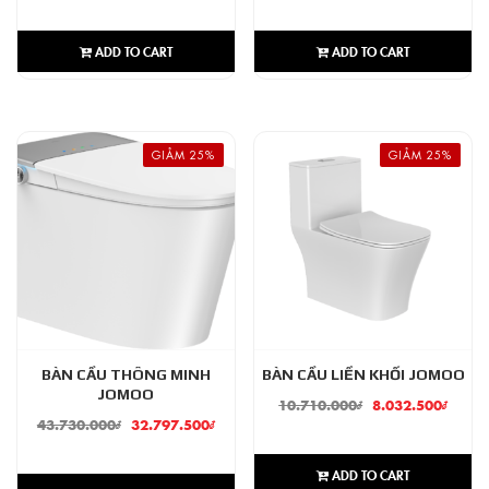
ADD TO CART
ADD TO CART
GIẢM 25%
GIẢM 25%
BÀN CẦU THÔNG MINH
BÀN CẦU LIỀN KHỐI JOMOO
JOMOO
10.710.000
₫
8.032.500
₫
43.730.000
₫
32.797.500
₫
ADD TO CART