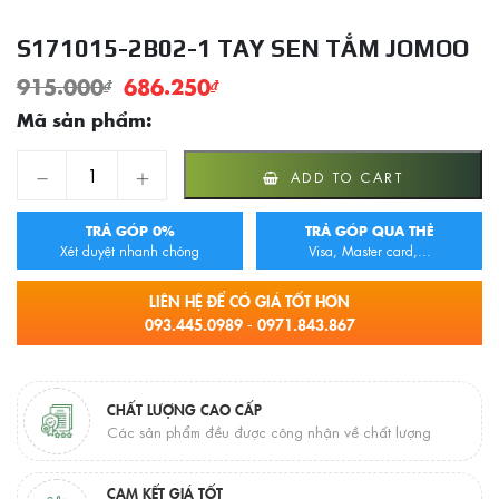
S171015-2B02-1 TAY SEN TẮM JOMOO
915.000
₫
686.250
₫
Mã sản phẩm:
S171015-2B02-1 Tay Sen Tắm JOMOO quantity
ADD TO CART
TRẢ GÓP 0%
TRẢ GÓP QUA THẺ
Xét duyệt nhanh chóng
Visa, Master card,...
LIÊN HỆ ĐỂ CÓ GIÁ TỐT HƠN
093.445.0989 - 0971.843.867
CHẤT LƯỢNG CAO CẤP
Các sản phẩm đều được công nhận về chất lượng
CAM KẾT GIÁ TỐT