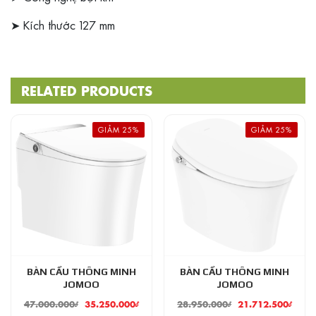
➤ Kích thước 127 mm
RELATED PRODUCTS
GIẢM 25%
GIẢM 25%
BÀN CẦU THÔNG MINH
BÀN CẦU THÔNG MINH
JOMOO
JOMOO
47.000.000
₫
35.250.000
₫
28.950.000
₫
21.712.500
₫