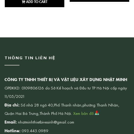
ADD TO CART
THÔNG TIN LIÊN HỆ
CÔNG TY TNHH THIẾT BỊ VÀ VẬT LIỆU XÂY DỰNG NHẬT MINH
GPĐKKD: 0109806126 do Sở Kế hoạch và Đầu tư TP Hà Nội cấp ngày
11/05/2021
Địa chỉ:
Số nhà 28 ngõ 40,Phố Thanh nhàn,phường Thanh Nhàn,
Quận Hai Bà Trưng,Thành Phố Hà Nội.
Xem bản đồ
Email:
nhatminhthietbivesinh@gmail.com
Hotline:
093.445.0989