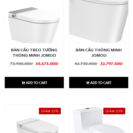
BÀN CẦU TREO TƯỜNG
BÀN CẦU THÔNG MINH
THÔNG MINH JOMOO
JOMOO
72.900.000
₫
54.675.000
₫
43.730.000
₫
32.797.500
₫
ADD TO CART
ADD TO CART
GIẢM 25%
GIẢM 25%