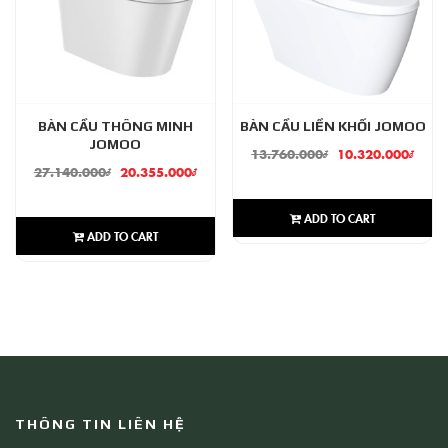
BÀN CẦU THÔNG MINH
BÀN CẦU LIỀN KHỐI JOMOO
JOMOO
13.760.000
₫
10.320.000
₫
27.140.000
₫
20.355.000
₫
ADD TO CART
ADD TO CART
THÔNG TIN LIÊN HỆ