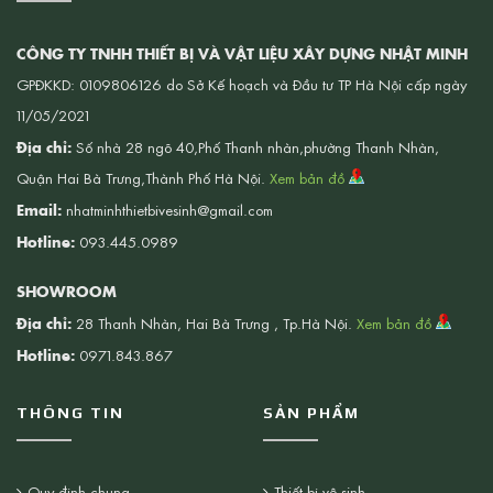
CÔNG TY TNHH THIẾT BỊ VÀ VẬT LIỆU XÂY DỰNG NHẬT MINH
GPĐKKD: 0109806126 do Sở Kế hoạch và Đầu tư TP Hà Nội cấp ngày
11/05/2021
Địa chỉ:
Số nhà 28 ngõ 40,Phố Thanh nhàn,phường Thanh Nhàn,
Quận Hai Bà Trưng,Thành Phố Hà Nội.
Xem bản đồ
Email:
nhatminhthietbivesinh@gmail.com
Hotline:
093.445.0989
SHOWROOM
Địa chỉ:
28 Thanh Nhàn, Hai Bà Trưng , Tp.Hà Nội.
Xem bản đồ
Hotline:
0971.843.867
THÔNG TIN
SẢN PHẨM
Quy định chung
Thiết bị vệ sinh