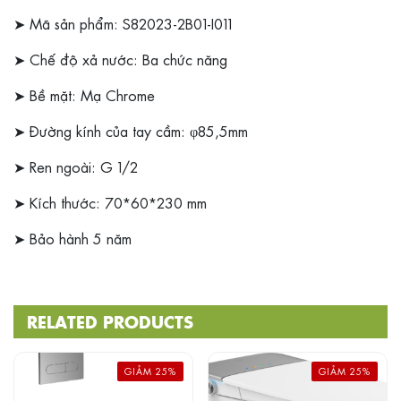
➤ Mã sản phẩm: S82023-2B01-I011
➤ Chế độ xả nước: Ba chức năng
➤ Bề mặt: Mạ Chrome
➤ Đường kính của tay cầm: φ85,5mm
➤ Ren ngoài: G 1/2
➤ Kích thước: 70*60*230 mm
➤ Bảo hành 5 năm
RELATED PRODUCTS
GIẢM 25%
GIẢM 25%