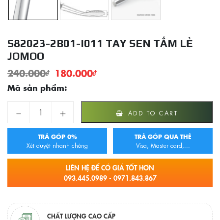
S82023-2B01-I011 TAY SEN TẮM LẺ
JOMOO
240.000
₫
180.000
₫
Mã sản phẩm:
S82023-2B01-I011 Tay Sen Tắm Lẻ JOMOO quantity
ADD TO CART
TRẢ GÓP 0%
TRẢ GÓP QUA THẺ
Xét duyệt nhanh chóng
Visa, Master card,...
LIÊN HỆ ĐỂ CÓ GIÁ TỐT HƠN
093.445.0989 - 0971.843.867
CHẤT LƯỢNG CAO CẤP