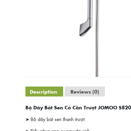
Description
Reviews (0)
Bộ Dây Bát Sen Có Cần Trượt JOMOO S82
➤ Bộ dây bát sen thanh trượt
➤ Đầu phun cao su nguyên sinh