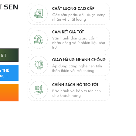
T SEN
CHẤT LƯỢNG CAO CẤP
Các sản phẩm đều được công
nhận về chất lượng
CAM KẾT GIÁ TỐT
Vận hành đơn giản, cần ít
nhân công và ít nhiên liệu phụ
trợ
ượt JOMOO quantity
ART
GIAO HÀNG NHANH CHÓNG
Áp dụng công nghệ tiên tiến
 THẺ
thân thiện với môi trường
rd,...
CHÍNH SÁCH HỖ TRỢ TỐT
Bảo hành và bảo trì tận tình
cho khách hàng