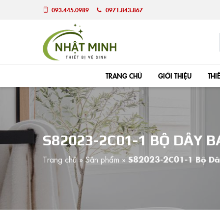
093.445.0989
0971.843.867
TRANG CHỦ
GIỚI THIỆU
THI
S82023-2C01-1 BỘ DÂY 
Trang chủ
»
Sản phẩm
»
S82023-2C01-1 Bộ Dâ