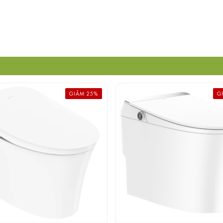
GIẢM 25%
G