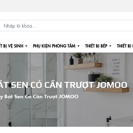
ẾT BỊ VỆ SINH
PHỤ KIỆN PHÒNG TẮM
THIẾT BỊ BẾP
THIẾT BỊ
BÁT SEN CÓ CẦN TRƯỢT JOMOO
y Bát Sen Có Cần Trượt JOMOO