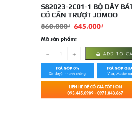
S82023-2C01-1 BỘ DÂY BÁ
CÓ CẦN TRƯỢT JOMOO
860.000
₫
645.000
₫
Mã sản phẩm:
S82023-2C01-1 Bộ Dây Bát Sen Có Cần Tr
ADD TO C
TRẢ GÓP 0%
TRẢ GÓP QUA
Xét duyệt nhanh chóng
Visa, Master ca
LIÊN HỆ ĐỂ CÓ GIÁ TỐT HƠN
093.445.0989 - 0971.843.867