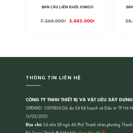
BÀN CẦU LIỀN KHỐI JOMOO
BÀ
7.260.000
₫
5.445.000
₫
28
THÔNG TIN LIÊN HỆ
CÔNG TY TNHH THIẾT BỊ VÀ VẬT LIỆU XÂY DỰN
GPĐKKD: 0109806126 do Sở Kế hoạch và Đầu tư TP Hà N
11/05/2021
Địa chỉ:
Số nhà 28 ngõ 40,Phố Thanh nhàn,phường Thanh
Bà Trưng,Thành Phố Hà Nội.
Xem bản đồ