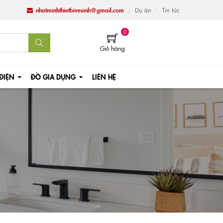
nhatminhthietbivesinh@gmail.com
Dự án
Tin tức
0
Giỏ hàng
 ĐIỆN
ĐỒ GIA DỤNG
LIÊN HỆ