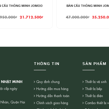
N CẦU THÔNG MINH JOMOO
BÀN CẦU THÔNG MINH JO
.950.000
₫
21.712.500
₫
47.000.000
₫
35.250.
THÔNG TIN
SẢN PHẨM
G NHẬT MINH
Quy định chung
Thiết bị vệ sinh
ội cấp ngày
Hướng dẫn mua hàng
Thiết bị bếp
Hướng dẫn thanh toán
Thiết bị điện
 Nhàn, Quận Hai
Chính sách giao hàng
Combo thiết bị v