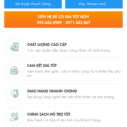
Xét duyệt nhanh chóng
Visa, Master card,...
LIÊN HỆ ĐỂ CÓ GIÁ TỐT HƠN
093.445.0989 - 0971.843.867
CHẤT LƯỢNG CAO CẤP
Các sản phẩm đều được công nhận về chất lượng
CAM KẾT GIÁ TỐT
Vận hành đơn giản, cần ít nhân công và ít nhiên liệu phụ
trợ
GIAO HÀNG NHANH CHÓNG
Áp dụng công nghệ tiên tiến thân thiện với môi trường
CHÍNH SÁCH HỖ TRỢ TỐT
Bảo hành và bảo trì tận tình cho khách hàng