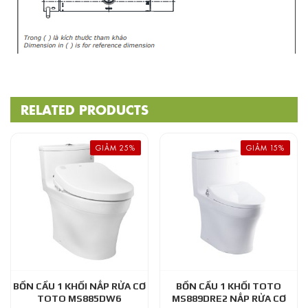
RELATED PRODUCTS
GIẢM 25%
GIẢM 15%
BỒN CẦU 1 KHỐI NẮP RỬA CƠ
BỒN CẦU 1 KHỐI TOTO
TOTO MS885DW6
MS889DRE2 NẮP RỬA CƠ