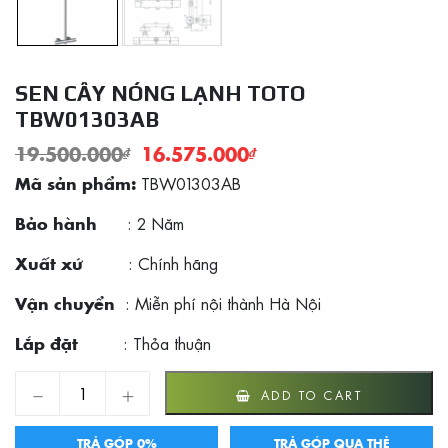
SEN CÂY NÓNG LẠNH TOTO
TBW01303AB
19.500.000
₫
16.575.000
₫
TBW01303AB
Mã sản phẩm:
: 2 Năm
Bảo hành
: Chính hãng
Xuất xứ
: Miễn phí nội thành Hà Nội
Vận chuyển
: Thỏa thuận
Lắp đặt
Sen cây nóng lạnh TOTO TBW01303AB quantity
ADD TO CART
TRẢ GÓP 0%
TRẢ GÓP QUA THẺ