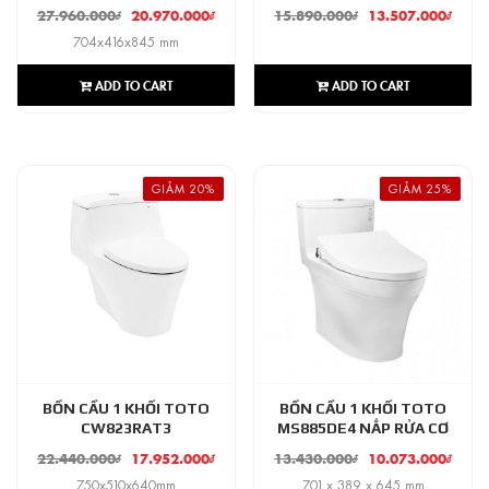
27.960.000
₫
20.970.000
₫
15.890.000
₫
13.507.000
₫
704x416x845 mm
ADD TO CART
ADD TO CART
GIẢM 20%
GIẢM 25%
BỒN CẦU 1 KHỐI TOTO
BỒN CẦU 1 KHỐI TOTO
CW823RAT3
MS885DE4 NẮP RỬA CƠ
22.440.000
₫
17.952.000
₫
13.430.000
₫
10.073.000
₫
750x510x640mm
701 x 389 x 645 mm