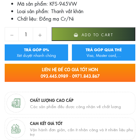
Mã sản phẩm: KFS-945VW
Loại sản phẩm: Thanh vắt khăn
Chất liệu: Đồng mạ Cr/Ni
Thanh vắt khăn Inax KFS-945VW quantity
ADD TO CART
TRẢ GÓP 0%
TRẢ GÓP QUA THẺ
Xét duyệt nhanh chóng
Visa, Master card,...
LIÊN HỆ ĐỂ CÓ GIÁ TỐT HƠN
093.445.0989 - 0971.843.867
CHẤT LƯỢNG CAO CẤP
Các sản phẩm đều được công nhận về chất lượng
CAM KẾT GIÁ TỐT
Vận hành đơn giản, cần ít nhân công và ít nhiên liệu phụ
trợ