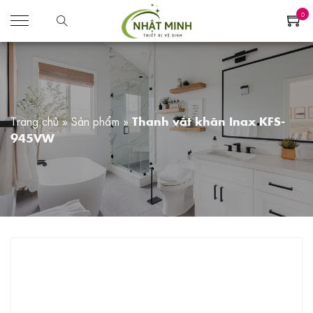
0
Trang chủ
»
Sản phẩm
»
Thanh vắt khăn Inax KFS-
945VW