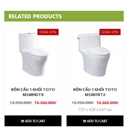
RELATED PRODUCTS
GIẢM 20%
GIẢM 20%
BỒN CẦU 1 KHỐI TOTO
BỒN CẦU 1 KHỐI TOTO
MS889DT8
MS887RT2
12.950.000
₫
10.360.000
₫
12.950.000
₫
10.360.000
₫
727 x 428 x 657 mm
ADD TO CART
ADD TO CART