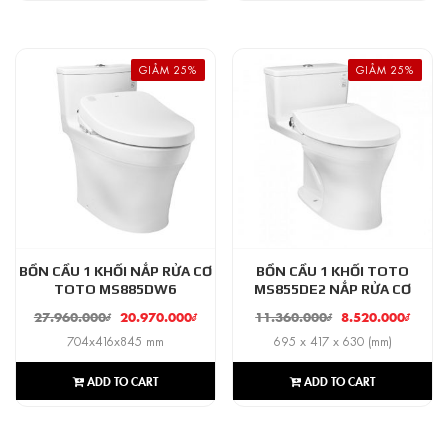
GIẢM 25%
GIẢM 25%
BỒN CẦU 1 KHỐI NẮP RỬA CƠ
BỒN CẦU 1 KHỐI TOTO
TOTO MS885DW6
MS855DE2 NẮP RỬA CƠ
27.960.000
₫
20.970.000
₫
11.360.000
₫
8.520.000
₫
704x416x845 mm
695 x 417 x 630 (mm)
ADD TO CART
ADD TO CART