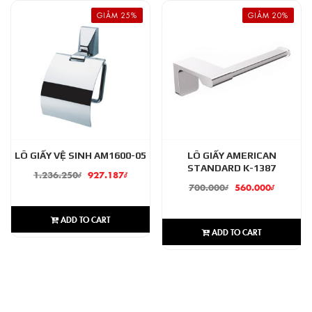
GIẢM 25%
GIẢM 20%
LÔ GIẤY VỆ SINH AM1600-05
LÔ GIẤY AMERICAN
STANDARD K-1387
1.236.250
₫
927.187
₫
700.000
₫
560.000
₫
ADD TO CART
ADD TO CART