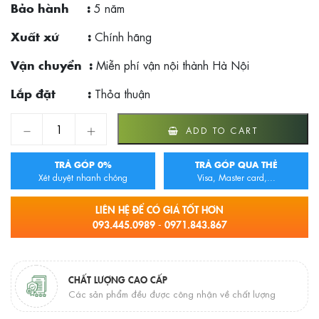
5 năm
Bảo hành :
Chính hãng
Xuất xứ :
Miễn phí vận nội thành Hà Nội
Vận chuyển :
Thỏa thuận
Lắp đặt :
Treo giấy vệ sinh Geler 4507 quantity
ADD TO CART
TRẢ GÓP 0%
TRẢ GÓP QUA THẺ
Xét duyệt nhanh chóng
Visa, Master card,...
LIÊN HỆ ĐỂ CÓ GIÁ TỐT HƠN
093.445.0989 - 0971.843.867
CHẤT LƯỢNG CAO CẤP
Các sản phẩm đều được công nhận về chất lượng