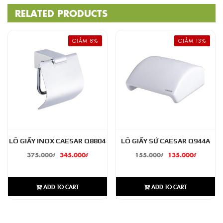
RELATED PRODUCTS
GIẢM 8%
GIẢM 13%
LÔ GIẤY INOX CAESAR Q8804
LÔ GIẤY SỨ CAESAR Q944A
375.000
₫
345.000
₫
155.000
₫
135.000
₫
ADD TO CART
ADD TO CART