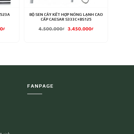
F523A
BỘ SEN CÂY KẾT HỢP NÓNG LẠNH CAO
CẤP CAESAR S333C+BS125
00
₫
4.500.000
₫
3.450.000
₫
FANPAGE
ệ sinh