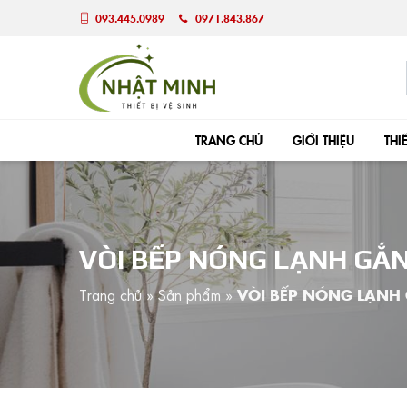
093.445.0989
0971.843.867
TRANG CHỦ
GIỚI THIỆU
THI
VÒI BẾP NÓNG LẠNH GẮ
Trang chủ
»
Sản phẩm
»
VÒI BẾP NÓNG LẠNH