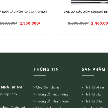
Ả BÀN CẦU XỔM CAESAR BF521
VAN XẢ CẦU XỔM CAESAR B
.500.000
₫
2.350.000
₫
3.500.000
₫
2.460.0
THÔNG TIN
SẢN PHẨM
G NHẬT MINH
Quy định chung
Thiết bị vệ sinh
ội cấp ngày
Hướng dẫn mua hàng
Thiết bị bếp
Hướng dẫn thanh toán
Thiết bị điện
 Nhàn, Quận Hai
Chính sách giao hàng
Combo thiết bị v