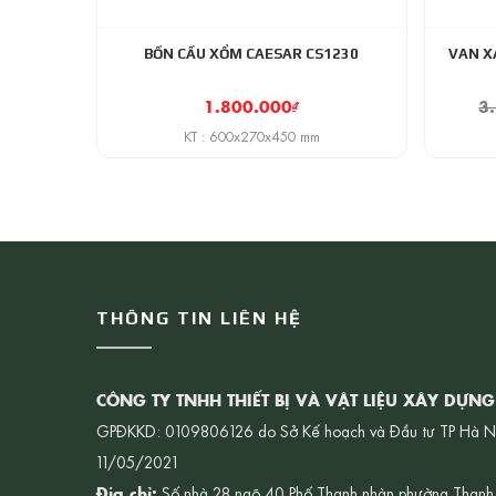
BỒN CẦU XỔM CAESAR CS1230
VAN X
1.800.000
₫
3
KT : 600x270x450 mm
THÔNG TIN LIÊN HỆ
CÔNG TY TNHH THIẾT BỊ VÀ VẬT LIỆU XÂY DỰN
GPĐKKD: 0109806126 do Sở Kế hoạch và Đầu tư TP Hà N
11/05/2021
Địa chỉ:
Số nhà 28 ngõ 40,Phố Thanh nhàn,phường Thanh