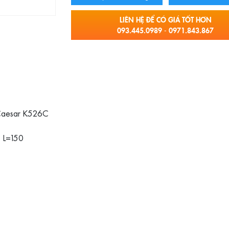
LIÊN HỆ ĐỂ CÓ GIÁ TỐT HƠN
093.445.0989 - 0971.843.867
 Caesar K526C
, L=150