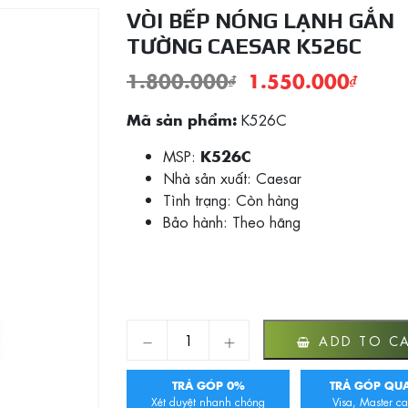
VÒI BẾP NÓNG LẠNH GẮN
TƯỜNG CAESAR K526C
1.800.000
₫
1.550.000
₫
K526C
Mã sản phẩm:
MSP:
K526C
Nhà sản xuất: Caesar
Tình trạng:
Còn hàng
Bảo hành: Theo hãng
VÒI BẾP NÓNG LẠNH GẮN TƯỜNG CAESA
ADD TO C
TRẢ GÓP 0%
TRẢ GÓP QUA
Xét duyệt nhanh chóng
Visa, Master ca