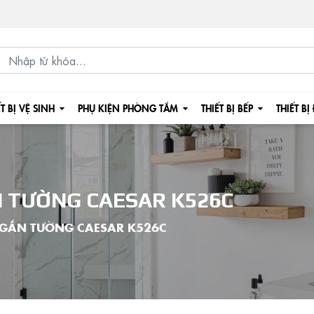
ẾT BỊ VỆ SINH
PHỤ KIỆN PHÒNG TẮM
THIẾT BỊ BẾP
THIẾT BỊ
N TƯỜNG CAESAR K526C
 GẮN TƯỜNG CAESAR K526C