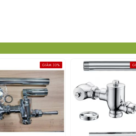
GIẢM 33%
G