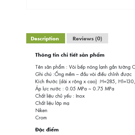
Description
Reviews (0)
Thông tin chi tiết sản phẩm
Tên sản phẩm : Vòi bếp nóng lạnh gắn tường
Ghi chú :Ống mềm – đầu vòi điều chỉnh được
Kích thước (dài x rộng x cao) :H=285, H1=130
Áp lực nước : 0.05 MPa ~ 0.75 MPa
Chất liệu chủ yếu : Inox
Chất liệu lớp mạ
Niken
Crom
Đặc điểm