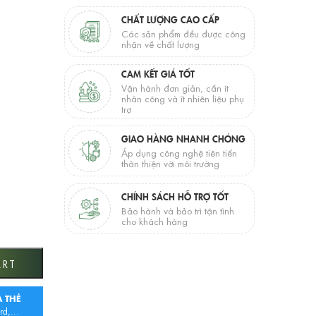
CHẤT LƯỢNG CAO CẤP
Các sản phẩm đều được công
nhận về chất lượng
CAM KẾT GIÁ TỐT
Vận hành đơn giản, cần ít
nhân công và ít nhiên liệu phụ
trợ
GIAO HÀNG NHANH CHÓNG
Áp dụng công nghệ tiên tiến
thân thiện với môi trường
CHÍNH SÁCH HỖ TRỢ TỐT
Bảo hành và bảo trì tận tình
cho khách hàng
R K526C quantity
ART
 THẺ
rd,...