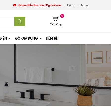
nhatminhthietbivesinh@gmail.com
Dự án
Tin tức
0
Giỏ hàng
 ĐIỆN
ĐỒ GIA DỤNG
LIÊN HỆ