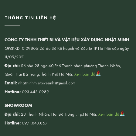
THÔNG TIN LIÊN HỆ
CÔNG TY TNHH THIẾT BỊ VÀ VẬT LIỆU XÂY DỰNG NHẬT MINH
GPĐKKD: 0109806126 do Sở Kế hoạch và Đầu tư TP Hà Nội cấp ngày
11/05/2021
Địa chỉ:
Số nhà 28 ngõ 40,Phố Thanh nhàn,phường Thanh Nhàn,
Quận Hai Bà Trưng,Thành Phố Hà Nội.
Xem bản đồ
Email:
nhatminhthietbivesinh@gmail.com
Hotline:
093.445.0989
SHOWROOM
Địa chỉ:
28 Thanh Nhàn, Hai Bà Trưng , Tp.Hà Nội.
Xem bản đồ
Hotline:
0971.843.867