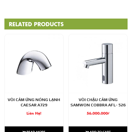
RELATED PRODUCTS
VÒI CẢM ỨNG NÓNG LẠNH
VÒI CHẬU CẢM ỨNG
CAESAR A729
SAMWON COBBRA AFL- 526
Liên Hệ!
56.000.000
₫
READ MORE
ADD TO CART