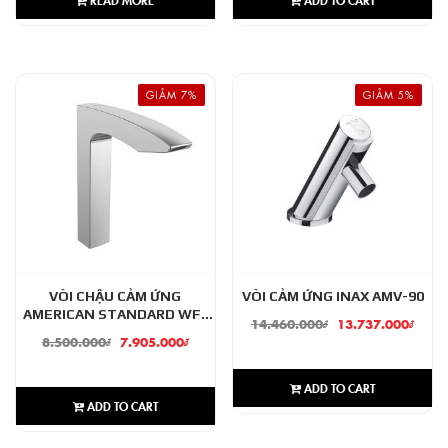
GIẢM 7%
GIẢM 5%
VÒI CHẬU CẢM ỨNG
VÒI CẢM ỨNG INAX AMV-90
AMERICAN STANDARD WF-
14.460.000
₫
13.737.000
₫
8507.AC
8.500.000
₫
7.905.000
₫
ADD TO CART
ADD TO CART