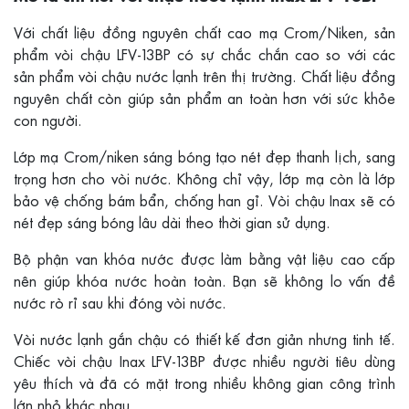
Với chất liệu đồng nguyên chất cao mạ Crom/Niken, sản
phẩm vòi chậu LFV-13BP có sự chắc chắn cao so với các
sản phẩm vòi chậu nước lạnh trên thị trường. Chất liệu đồng
nguyên chất còn giúp sản phẩm an toàn hơn với sức khỏe
con người.
Lớp mạ Crom/niken sáng bóng tạo nét đẹp thanh lịch, sang
trọng hơn cho vòi nước. Không chỉ vậy, lớp mạ còn là lớp
bảo vệ chống bám bẩn, chống han gỉ. Vòi chậu Inax sẽ có
nét đẹp sáng bóng lâu dài theo thời gian sử dụng.
Bộ phận van khóa nước được làm bằng vật liệu cao cấp
nên giúp khóa nước hoàn toàn. Bạn sẽ không lo vấn đề
nước rò rỉ sau khi đóng vòi nước.
Vòi nước lạnh gắn chậu có thiết kế đơn giản nhưng tinh tế.
Chiếc vòi chậu Inax LFV-13BP được nhiều người tiêu dùng
yêu thích và đã có mặt trong nhiều không gian công trình
lớn nhỏ khác nhau.