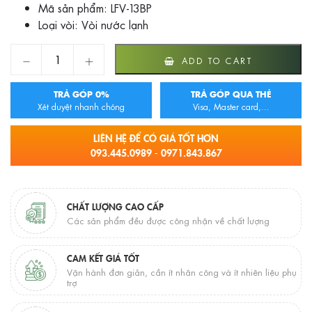
Mã sản phẩm: LFV-13BP
Loại vòi: Vòi nước lạnh
Vòi chậu Inax LFV-13BP quantity
ADD TO CART
TRẢ GÓP 0%
TRẢ GÓP QUA THẺ
Xét duyệt nhanh chóng
Visa, Master card,...
LIÊN HỆ ĐỂ CÓ GIÁ TỐT HƠN
093.445.0989 - 0971.843.867
CHẤT LƯỢNG CAO CẤP
Các sản phẩm đều được công nhận về chất lượng
CAM KẾT GIÁ TỐT
Vận hành đơn giản, cần ít nhân công và ít nhiên liệu phụ
trợ