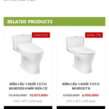
RELATED PRODUCTS
GIẢM 25%
GIẢM 17%
BỒN CẦU 1 KHỐI TOTO
BỒN CẦU 1 KHỐI TOTO
MS855DE4 NẮP RỬA CƠ
MS855DT8
13.430.000
₫
10.073.000
₫
8.420.000
₫
6.950.000
₫
695 x 417 x 630 (mm)
695 x 417 x 630 (mm)