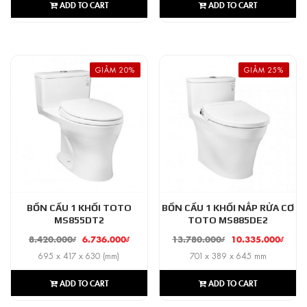
ADD TO CART
ADD TO CART
GIẢM 20%
GIẢM 25%
BỒN CẦU 1 KHỐI TOTO
BỒN CẦU 1 KHỐI NẮP RỬA CƠ
MS855DT2
TOTO MS885DE2
8.420.000
₫
6.736.000
₫
13.780.000
₫
10.335.000
₫
695 x 417 x 630 (mm)
701 x 389 x 645 mm
ADD TO CART
ADD TO CART