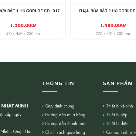
RỬA BÁT 1 HỐ GORLDE GD- 017
CHẬU RỬA BÁT 2 HỐ GORLDE 
1.200.000
₫
1.480.000
₫
510 x 450 x 230 mm
770 x 410 x 230 mm
THÔNG TIN
SẢN PHẨM
G NHẬT MINH
Quy định chung
Thiết bị vệ sinh
ội cấp ngày
Hướng dẫn mua hàng
Thiết bị bếp
Hướng dẫn thanh toán
Thiết bị điện
 Nhàn, Quận Hai
Chính sách giao hàng
Combo thiết bị v