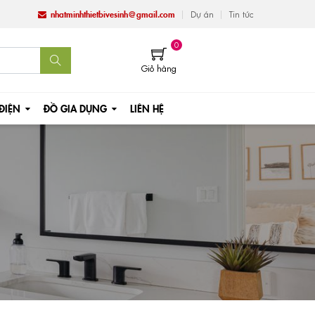
nhatminhthietbivesinh@gmail.com
Dự án
Tin tức
0
Giỏ hàng
 ĐIỆN
ĐỒ GIA DỤNG
LIÊN HỆ