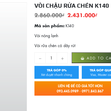
VÒI CHẬU RỬA CHÉN K140
2.860.000
₫
2.431.000
₫
K140
Mã sản phẩm:
Vòi nóng lạnh
Vòi rửa chén có dây rút
Vòi chậu rửa chén K140 quantity
ADD TO C
TRẢ GÓP 0%
TRẢ GÓP QUA
Xét duyệt nhanh chóng
Visa, Master ca
LIÊN HỆ ĐỂ CÓ GIÁ TỐT HƠN
093.445.0989 - 0971.843.867