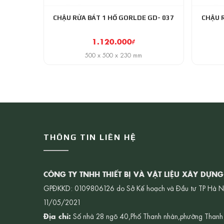
CHẬU RỬA BÁT 1 HỐ GORLDE GD- 037
CHẬU 
1.120.000
₫
500 x 500 x 230 mm
THÔNG TIN LIÊN HỆ
CÔNG TY TNHH THIẾT BỊ VÀ VẬT LIỆU XÂY DỰN
GPĐKKD: 0109806126 do Sở Kế hoạch và Đầu tư TP Hà N
11/05/2021
Địa chỉ:
Số nhà 28 ngõ 40,Phố Thanh nhàn,phường Thanh