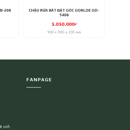
B-208
CHẬU RỬA BÁT ĐẶT GÓC GORLDE GD-
5408
5.050.000
₫
900 x 900 x 230 mm
FANPAGE
ệ sinh