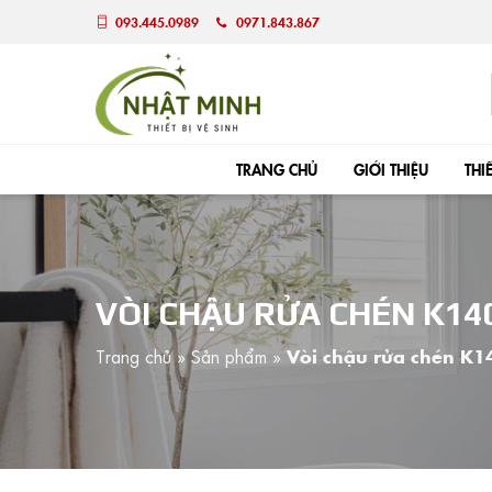
093.445.0989
0971.843.867
TRANG CHỦ
GIỚI THIỆU
THI
VÒI CHẬU RỬA CHÉN K14
Trang chủ
»
Sản phẩm
»
Vòi chậu rửa chén K1