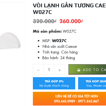
VÒI LẠNH GẮN TƯƠNG CA
W027C
320.000
₫
260.000
₫
W027C
Mã sản phẩm:
MSP:
W027C
Nhà sản xuất:Caesar
Tình trạng:
Còn hàng
Bảo hành: 24 tháng
VÒI LẠNH GẮN TƯƠNG CAESAR W027C q
ADD TO C
TRẢ GÓP 0%
TRẢ GÓP QUA
Xét duyệt nhanh chóng
Visa, Master ca
LIÊN HỆ ĐỂ CÓ GIÁ TỐT HƠN
093.445.0989 - 0971.843.867