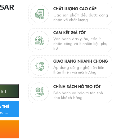
ESAR
CHẤT LƯỢNG CAO CẤP
Các sản phẩm đều được công
nhận về chất lượng
CAM KẾT GIÁ TỐT
Vận hành đơn giản, cần ít
nhân công và ít nhiên liệu phụ
trợ
GIAO HÀNG NHANH CHÓNG
Áp dụng công nghệ tiên tiến
thân thiện với môi trường
CHÍNH SÁCH HỖ TRỢ TỐT
uantity
ART
Bảo hành và bảo trì tận tình
cho khách hàng
 THẺ
rd,...