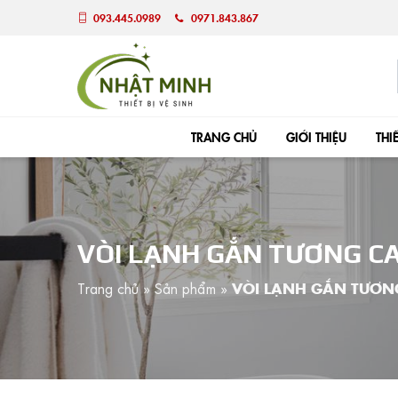
093.445.0989
0971.843.867
TRANG CHỦ
GIỚI THIỆU
THI
VÒI LẠNH GẮN TƯƠNG C
Trang chủ
»
Sản phẩm
»
VÒI LẠNH GẮN TƯƠN