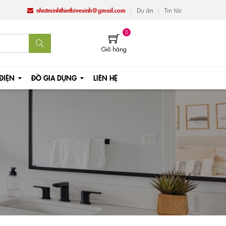
nhatminhthietbivesinh@gmail.com
Dự án
Tin tức
0
Giỏ hàng
 ĐIỆN
ĐỒ GIA DỤNG
LIÊN HỆ