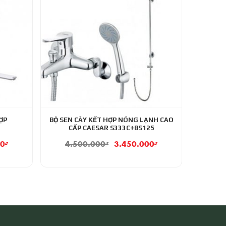
ỢP
BỘ SEN CÂY KẾT HỢP NÓNG LẠNH CAO
CẤP CAESAR S333C+BS125
00
₫
4.500.000
₫
3.450.000
₫