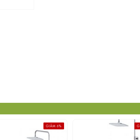
GIẢM 6%
G