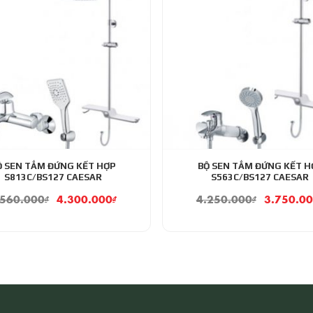
Ộ SEN TẮM ĐỨNG KẾT HỢP
BỘ SEN TẮM ĐỨNG KẾT H
S813C/BS127 CAESAR
S563C/BS127 CAESAR
.560.000
₫
4.300.000
₫
4.250.000
₫
3.750.0