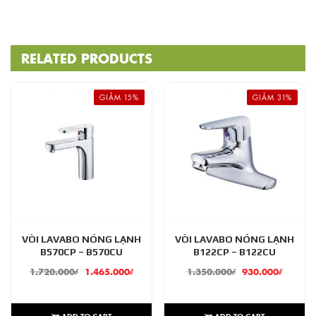
RELATED PRODUCTS
GIẢM 15%
GIẢM 31%
VÒI LAVABO NÓNG LẠNH
VÒI LAVABO NÓNG LẠNH
B570CP – B570CU
B122CP – B122CU
1.720.000
₫
1.465.000
₫
1.350.000
₫
930.000
₫