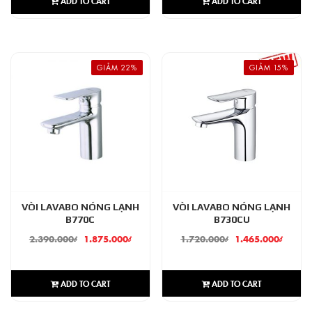
ADD TO CART
ADD TO CART
GIẢM 22%
GIẢM 15%
VÒI LAVABO NÓNG LẠNH
VÒI LAVABO NÓNG LẠNH
B770C
B730CU
2.390.000
₫
1.875.000
₫
1.720.000
₫
1.465.000
₫
ADD TO CART
ADD TO CART