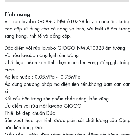
Tính năng
Vòi rửa lavabo GIOGO NM AT0328 là vòi chậu âm tường
cao cấp sử dụng cho cả nóng và lạnh, với thiết kế âm tường
sang trọng, tinh tế và đẳng cấp.
Đặc điểm vòi rửa lavabo GIOGO NM AT0328 âm tường
Vòi rửa lavabo nóng lạnh âm tường
Chất liệu: niken sơn tĩnh điện màu đen,vàng đồng,ghi,trắng
crom
Áp lực nước : 0.05MPa ~ 0.75MPa
Áp dụng phương pháp mạ điện tiên tiến,không bám cặn can
xi
Kết cấu bên trong sản phẩm chắc nặng, bền vững
Ưu điểm vòi rửa mặt lavabo GIOGO
Thiết kế đẹp chuẩn Đức
Sản xuất theo qui trình được giám sát chất lượng của Cộng
hòa liên bang Đức.
Mầu sắc : Màu đen sáng bóng,vàng đồng,ghi,trắng crom