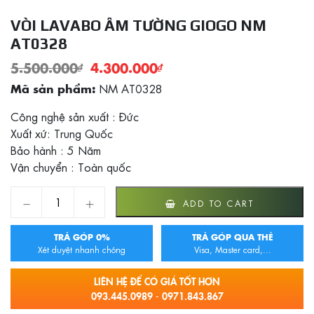
VÒI LAVABO ÂM TƯỜNG GIOGO NM
AT0328
5.500.000
₫
4.300.000
₫
NM AT0328
Mã sản phẩm:
Công nghệ sản xuất : Đức
Xuất xứ: Trung Quốc
Bảo hành : 5 Năm
Vận chuyển : Toàn quốc
Vòi Lavabo âm tường GIOGO NM AT0328 quantity
ADD TO CART
TRẢ GÓP 0%
TRẢ GÓP QUA THẺ
Xét duyệt nhanh chóng
Visa, Master card,...
LIÊN HỆ ĐỂ CÓ GIÁ TỐT HƠN
093.445.0989 - 0971.843.867