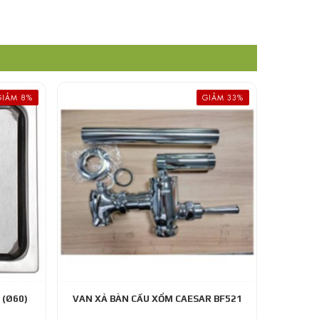
GIẢM 8%
GIẢM 33%
 (Ø60)
VAN XẢ BÀN CẦU XỔM CAESAR BF521