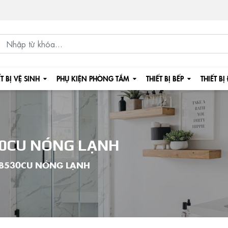
ẾT BỊ VỆ SINH
PHỤ KIỆN PHÒNG TẮM
THIẾT BỊ BẾP
THIẾT BỊ
30CU NÓNG LẠNH
 B530CU NÓNG LẠNH