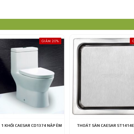
GIẢM 20%
 1 KHỐI CAESAR CD1374 NẮP ÊM
THOÁT SÀN CAESAR ST1414E