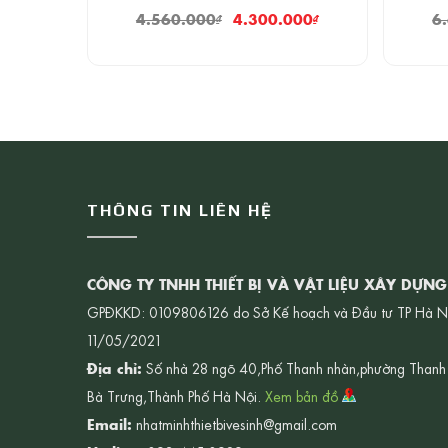
4.560.000
₫
4.300.000
₫
6
THÔNG TIN LIÊN HỆ
CÔNG TY TNHH THIẾT BỊ VÀ VẬT LIỆU XÂY DỰN
GPĐKKD: 0109806126 do Sở Kế hoạch và Đầu tư TP Hà N
11/05/2021
Địa chỉ:
Số nhà 28 ngõ 40,Phố Thanh nhàn,phường Thanh
Bà Trưng,Thành Phố Hà Nội.
Xem bản đồ
Email:
nhatminhthietbivesinh@gmail.com