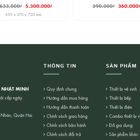
.633.000
₫
5.300.000
₫
390.000
₫
360.000
695 x 370 x 720 mm
THÔNG TIN
SẢN PHẨM
G NHẬT MINH
Quy định chung
Thiết bị vệ sinh
ội cấp ngày
Hướng dẫn mua hàng
Thiết bị bếp
Hướng dẫn thanh toán
Thiết bị điện
 Nhàn, Quận Hai
Chính sách giao hàng
Combo thiết bị v
Chính sách bảo hành
Đồ gia dụng
Chính sách đổi trả
Sản phẩm khác