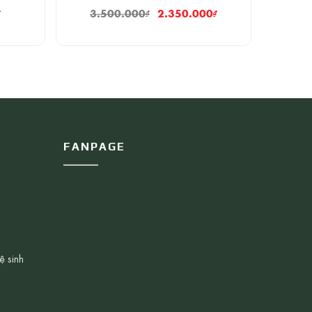
₫
3.500.000
₫
2.350.000
₫
FANPAGE
ệ sinh