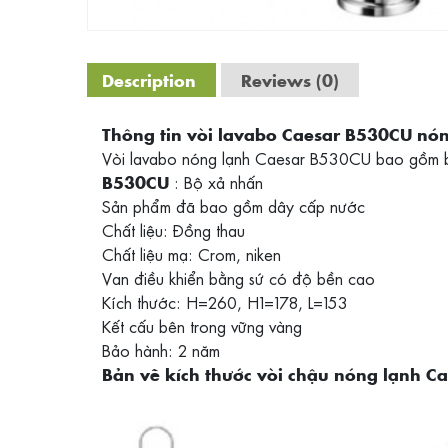
Description
Reviews (0)
Thông tin vòi lavabo Caesar B530CU nó
Vòi lavabo nóng lạnh Caesar B530CU bao gồm bộ 
: Bộ xả nhấn
B530CU
Sản phẩm đã bao gồm dây cấp nước
Chất liệu: Đồng thau
Chất liệu mạ: Crom, niken
Van điều khiển bằng sứ có độ bền cao
Kích thước: H=260, H1=178, L=153
Kết cấu bên trong vững vàng
Bảo hành: 2 năm
Bản vẽ kích thước vòi chậu nóng lạnh C