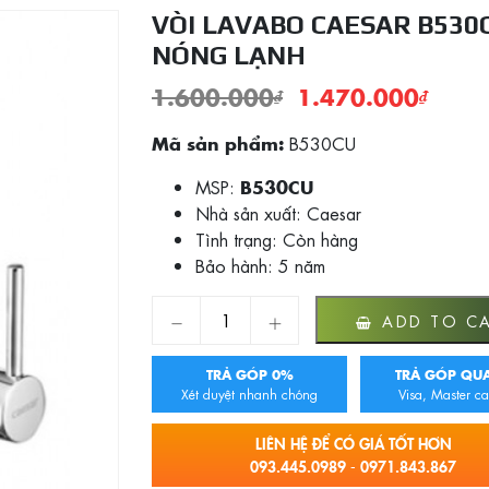
VÒI LAVABO CAESAR B530
NÓNG LẠNH
1.600.000
₫
1.470.000
₫
B530CU
Mã sản phẩm:
MSP:
B530CU
Nhà sản xuất: Caesar
Tình trạng:
Còn hàng
Bảo hành: 5 năm
VÒI LAVABO CAESAR B530CU NÓNG LẠNH
ADD TO C
TRẢ GÓP 0%
TRẢ GÓP QUA
Xét duyệt nhanh chóng
Visa, Master ca
LIÊN HỆ ĐỂ CÓ GIÁ TỐT HƠN
093.445.0989 - 0971.843.867