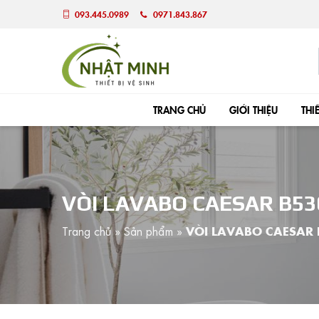
093.445.0989
0971.843.867
TRANG CHỦ
GIỚI THIỆU
THI
VÒI LAVABO CAESAR B5
Trang chủ
»
Sản phẩm
»
VÒI LAVABO CAESAR