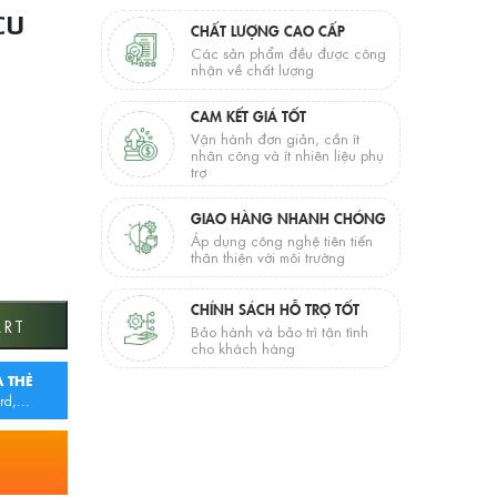
CU
CHẤT LƯỢNG CAO CẤP
Các sản phẩm đều được công
nhận về chất lượng
CAM KẾT GIÁ TỐT
Vận hành đơn giản, cần ít
nhân công và ít nhiên liệu phụ
trợ
GIAO HÀNG NHANH CHÓNG
Áp dụng công nghệ tiên tiến
thân thiện với môi trường
CHÍNH SÁCH HỖ TRỢ TỐT
 quantity
ART
Bảo hành và bảo trì tận tình
cho khách hàng
 THẺ
rd,...