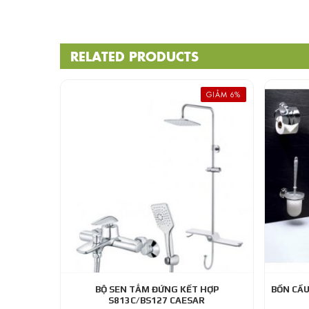
RELATED PRODUCTS
GIẢM 6%
BỘ SEN TẮM ĐỨNG KẾT HỢP
BỒN CẦU
S813C/BS127 CAESAR