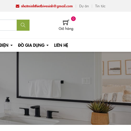
nhatminhthietbivesinh@gmail.com
Dự án
Tin tức
0
Giỏ hàng
 ĐIỆN
ĐỒ GIA DỤNG
LIÊN HỆ