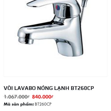
VÒI LAVABO NÓNG LẠNH BT260CP
1.067.000
₫
840.000
₫
BT260CP
Mã sản phẩm: