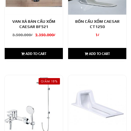
VAN XẢ BÀN CẦU XỔM
BỒN CẦU XỔM CAESAR
CAESAR BF521
CT1250
3.500.000
₫
2.350.000
₫
1
₫
ADD TO CART
ADD TO CART
GIẢM 18%