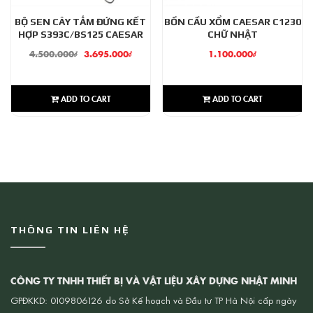
BỘ SEN CÂY TẮM ĐỨNG KẾT
BỒN CẦU XỔM CAESAR C1230
HỢP S393C/BS125 CAESAR
CHỮ NHẬT
4.500.000
₫
3.695.000
₫
1.100.000
₫
ADD TO CART
ADD TO CART
THÔNG TIN LIÊN HỆ
CÔNG TY TNHH THIẾT BỊ VÀ VẬT LIỆU XÂY DỰNG NHẬT MINH
GPĐKKD: 0109806126 do Sở Kế hoạch và Đầu tư TP Hà Nội cấp ngày