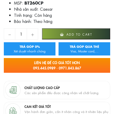
MSP:
BT260CP
Nhà sản xuất: Caesar
Tình trạng:
Còn hàng
Bảo hành: Theo hãng
VÒI LAVABO NÓNG LẠNH BT260CP quantity
ADD TO CART
TRẢ GÓP 0%
TRẢ GÓP QUA THẺ
Xét duyệt nhanh chóng
Visa, Master card,...
LIÊN HỆ ĐỂ CÓ GIÁ TỐT HƠN
093.445.0989 - 0971.843.867
CHẤT LƯỢNG CAO CẤP
Các sản phẩm đều được công nhận về chất lượng
CAM KẾT GIÁ TỐT
Vận hành đơn giản, cần ít nhân công và ít nhiên liệu phụ