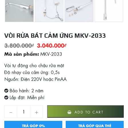
VÒI RỬA BÁT CẢM ỨNG MKV-2033
3.800.000
₫
3.040.000
₫
MKV-2033
Mã sản phẩm:
Vòi tự động cho chậu rửa mặt
Độ nhạy của cảm ứng: 0,5s
Nguồn: Điện 220V hoặc PinAA
Bảo hành: 2 năm
Lắp đặt: Miễn phí
Vòi rửa bát cảm ứng MKV-2033 quantity
ADD TO CART
TRẢ GÓP 0%
TRẢ GÓP QUA THẺ