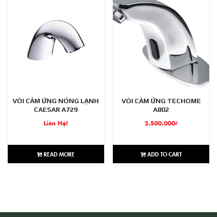
VÒI CẢM ỨNG NÓNG LẠNH
VÒI CẢM ỨNG TECHOME
CAESAR A729
A802
Liên Hệ!
2.500.000
₫
READ MORE
ADD TO CART