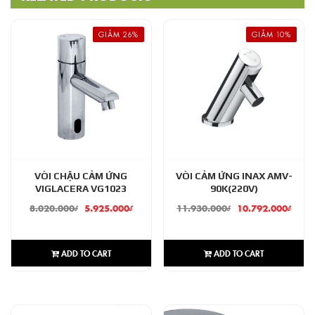
GIẢM 26%
GIẢM 10%
VÒI CHẬU CẢM ỨNG
VÒI CẢM ỨNG INAX AMV-
VIGLACERA VG1023
90K(220V)
8.020.000
₫
5.925.000
₫
11.930.000
₫
10.792.000
₫
ADD TO CART
ADD TO CART