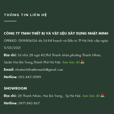
THÔNG TIN LIÊN HỆ
CÔNG TY TNHH THIẾT BỊ VÀ VẬT LIỆU XÂY DỰNG NHẬT MINH
GPĐKKD: 0109806126 do Sở Kế hoạch và Đầu tư TP Hà Nội cấp ngày
11/05/2021
Địa chỉ:
Số nhà 28 ngõ 40,Phố Thanh nhàn,phường Thanh Nhàn,
Quận Hai Bà Trưng,Thành Phố Hà Nội.
Xem bản đồ
Email:
nhatminhthietbivesinh@gmail.com
Hotline:
093.445.0989
SHOWROOM
Địa chỉ:
28 Thanh Nhàn, Hai Bà Trưng , Tp.Hà Nội.
Xem bản đồ
Hotline:
0971.843.867