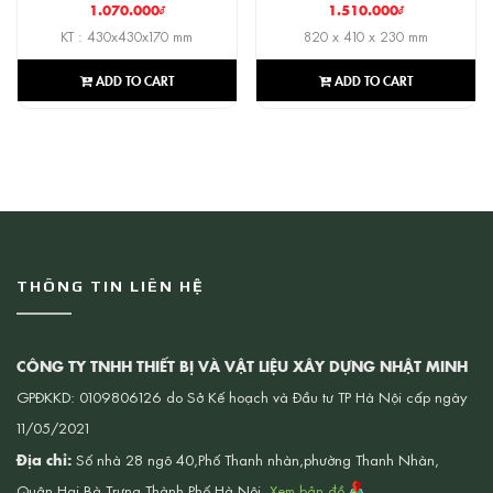
1.070.000
₫
1.510.000
₫
KT : 430x430x170 mm
820 x 410 x 230 mm
ADD TO CART
ADD TO CART
THÔNG TIN LIÊN HỆ
CÔNG TY TNHH THIẾT BỊ VÀ VẬT LIỆU XÂY DỰNG NHẬT MINH
GPĐKKD: 0109806126 do Sở Kế hoạch và Đầu tư TP Hà Nội cấp ngày
11/05/2021
Địa chỉ:
Số nhà 28 ngõ 40,Phố Thanh nhàn,phường Thanh Nhàn,
Quận Hai Bà Trưng,Thành Phố Hà Nội.
Xem bản đồ