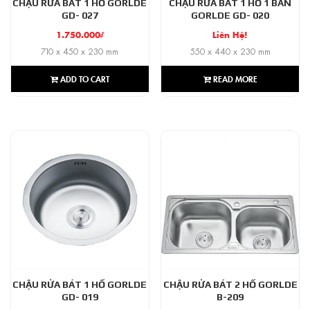
CHẬU RỬA BÁT 1 HỐ GORLDE
CHẬU RỬA BÁT 1 HỐ 1 BÀN
GD- 027
GORLDE GD- 020
1.750.000
₫
Liên Hệ!
710 x 450 x 230 mm
550 x 440 x 230 mm
ADD TO CART
READ MORE
CHẬU RỬA BÁT 1 HỐ GORLDE
CHẬU RỬA BÁT 2 HỐ GORLDE
GD- 019
B-209