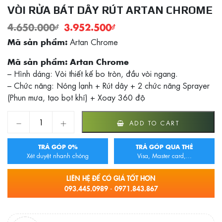
VÒI RỬA BÁT DÂY RÚT ARTAN CHROME
4.650.000
₫
3.952.500
₫
Artan Chrome
Mã sản phẩm:
Mã sản phẩm: Artan Chrome
– Hình dáng: Vòi thiết kế bo tròn, đầu vòi ngang.
– Chức năng: Nóng lạnh + Rút dây + 2 chức năng Sprayer
(Phun mưa, tạo bọt khí) + Xoay 360 độ
Vòi rửa bát dây rút Artan Chrome quantity
ADD TO CART
TRẢ GÓP 0%
TRẢ GÓP QUA THẺ
Xét duyệt nhanh chóng
Visa, Master card,...
LIÊN HỆ ĐỂ CÓ GIÁ TỐT HƠN
093.445.0989 - 0971.843.867