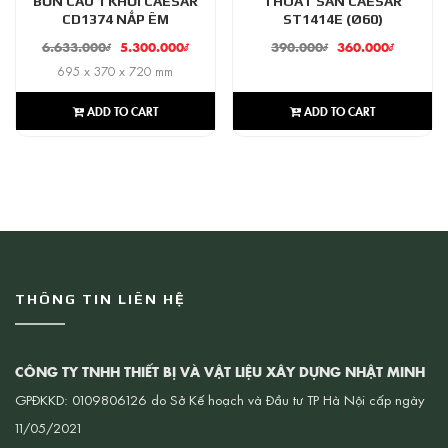
BỒN CẦU 1 KHỐI CAESAR
THOÁT SÀN CAESAR
CD1374 NẮP ÊM
ST1414E (Ø60)
6.633.000
₫
5.300.000
₫
390.000
₫
360.000
₫
695 x 370 x 720 mm
ADD TO CART
ADD TO CART
THÔNG TIN LIÊN HỆ
CÔNG TY TNHH THIẾT BỊ VÀ VẬT LIỆU XÂY DỰNG NHẬT MINH
GPĐKKD: 0109806126 do Sở Kế hoạch và Đầu tư TP Hà Nội cấp ngày
11/05/2021