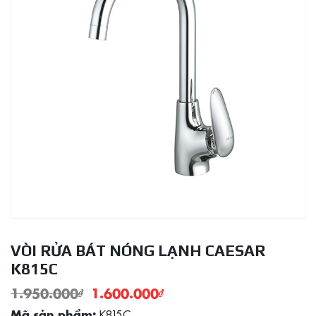
VÒI RỬA BÁT NÓNG LẠNH CAESAR
K815C
1.950.000
₫
1.600.000
₫
K815C
Mã sản phẩm: