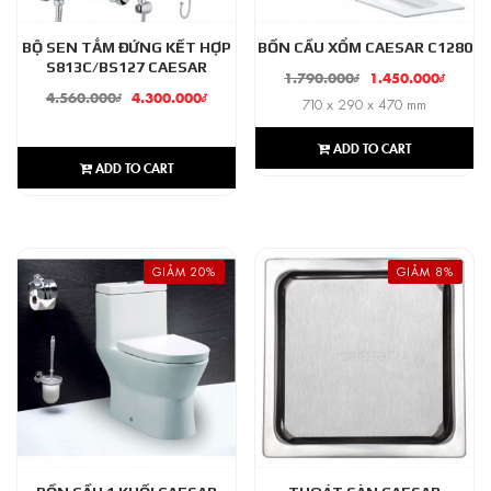
BỘ SEN TẮM ĐỨNG KẾT HỢP
BỒN CẦU XỔM CAESAR C1280
S813C/BS127 CAESAR
1.790.000
₫
1.450.000
₫
4.560.000
₫
4.300.000
₫
710 x 290 x 470 mm
ADD TO CART
ADD TO CART
GIẢM 20%
GIẢM 8%