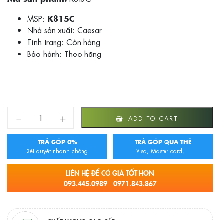
MSP:
K815C
Nhà sản xuất: Caesar
Tình trạng:
Còn hàng
Bảo hành: Theo hãng
VÒI RỬA BÁT NÓNG LẠNH CAESAR K815C quantity
ADD TO CART
TRẢ GÓP 0%
TRẢ GÓP QUA THẺ
Xét duyệt nhanh chóng
Visa, Master card,...
LIÊN HỆ ĐỂ CÓ GIÁ TỐT HƠN
093.445.0989 - 0971.843.867