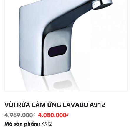
VÒI RỬA CẢM ỨNG LAVABO A912
4.969.000
₫
4.080.000
₫
A912
Mã sản phẩm: