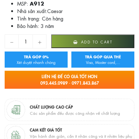
MSP:
A912
Nhà sản xuất:Caesar
Tình trạng:
Còn hàng
Bảo hành: 3 năm
VÒI RỬA CẢM ỨNG LAVABO A912 quantity
ADD TO CART
TRẢ GÓP 0%
TRẢ GÓP QUA THẺ
Xét duyệt nhanh chóng
Visa, Master card,...
LIÊN HỆ ĐỂ CÓ GIÁ TỐT HƠN
093.445.0989 - 0971.843.867
CHẤT LƯỢNG CAO CẤP
Các sản phẩm đều được công nhận về chất lượng
CAM KẾT GIÁ TỐT
Vận hành đơn giản, cần ít nhân công và ít nhiên liệu phụ