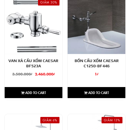
GIẢM 30%
VAN XẢ CẦU XỔM CAESAR
BỒN CẦU XỔM CAESAR
BF523A
C1250-BF446
3.500.000
₫
2.460.000
₫
1
₫
ADD TO CART
ADD TO CART
GIẢM 6%
GIẢM 13%