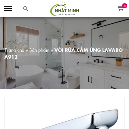
0
Trang chủ
»
Sản phẩm
»
VÒI RỬA CẢM ỨNG LAVABO
A912