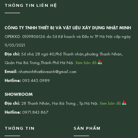
THÔNG TIN LIÊN HỆ
CÔNG TY TNHH THIẾT BỊ VÀ VẬT LIỆU XÂY DỰNG NHẬT MINH
GPĐKKD: 0109806126 do Sở Kế hoạch và Đầu tư TP Hà Nội cấp ngày
11/05/2021
Địa chỉ:
Số nhà 28 ngõ 40,Phố Thanh nhàn,phường Thanh Nhàn,
Quận Hai Bà Trưng,Thành Phố Hà Nội.
Xem bản đồ
Email:
nhatminhthietbivesinh@gmail.com
Hotline:
093.445.0989
SHOWROOM
Địa chỉ:
28 Thanh Nhàn, Hai Bà Trưng , Tp.Hà Nội.
Xem bản đồ
Hotline:
0971.843.867
THÔNG TIN
SẢN PHẨM