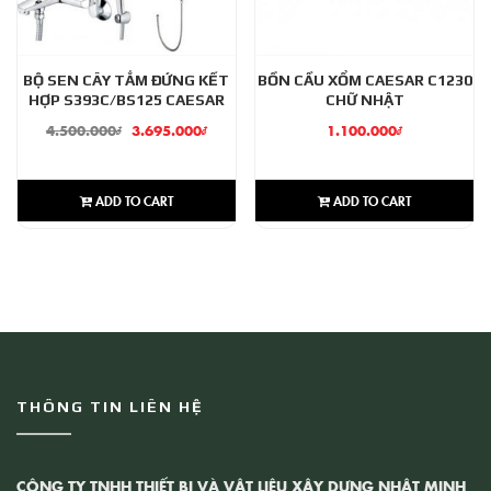
BỘ SEN CÂY TẮM ĐỨNG KẾT
BỒN CẦU XỔM CAESAR C1230
HỢP S393C/BS125 CAESAR
CHỮ NHẬT
4.500.000
₫
3.695.000
₫
1.100.000
₫
ADD TO CART
ADD TO CART
THÔNG TIN LIÊN HỆ
CÔNG TY TNHH THIẾT BỊ VÀ VẬT LIỆU XÂY DỰNG NHẬT MINH