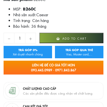
MSP:
B260C
Nhà sản xuất:Caesar
Tình trạng:
Còn hàng
Bảo hành: 36 tháng
VÒI RỬA LAVABO NÓNG LẠNH CAESAR B260C quantity
ADD TO CART
TRẢ GÓP 0%
TRẢ GÓP QUA THẺ
Xét duyệt nhanh chóng
Visa, Master card,...
LIÊN HỆ ĐỂ CÓ GIÁ TỐT HƠN
093.445.0989 - 0971.843.867
CHẤT LƯỢNG CAO CẤP
Các sản phẩm đều được công nhận về chất lượng
CAM KẾT GIÁ TỐT