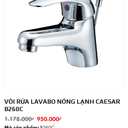
VÒI RỬA LAVABO NÓNG LẠNH CAESAR
B260C
1.178.000
₫
950.000
₫
B260C
Mã sản phẩm: