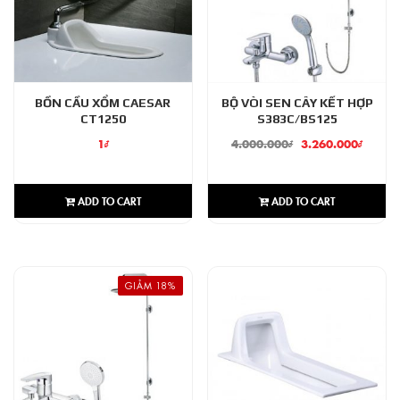
BỒN CẦU XỔM CAESAR
BỘ VÒI SEN CÂY KẾT HỢP
CT1250
S383C/BS125
1
₫
4.000.000
₫
3.260.000
₫
ADD TO CART
ADD TO CART
GIẢM 18%