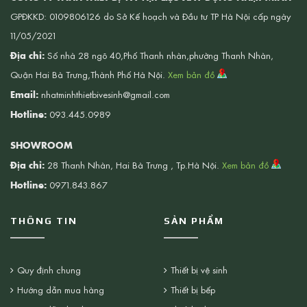
GPĐKKD: 0109806126 do Sở Kế hoạch và Đầu tư TP Hà Nội cấp ngày
11/05/2021
Địa chỉ:
Số nhà 28 ngõ 40,Phố Thanh nhàn,phường Thanh Nhàn,
Quận Hai Bà Trưng,Thành Phố Hà Nội.
Xem bản đồ
Email:
nhatminhthietbivesinh@gmail.com
Hotline:
093.445.0989
SHOWROOM
Địa chỉ:
28 Thanh Nhàn, Hai Bà Trưng , Tp.Hà Nội.
Xem bản đồ
Hotline:
0971.843.867
THÔNG TIN
SẢN PHẨM
Quy định chung
Thiết bị vệ sinh
Hướng dẫn mua hàng
Thiết bị bếp