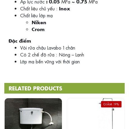
Áp lực nước
MPa
MPa
: 0.05
~ 0.75
Chất liệu chủ yếu :
Inox
Chất liệu lớp mạ
Niken
Crom
Đặc điểm
Vòi rửa chậu Lavabo 1 chân
Có 2 chế độ rửa : Nóng – Lạnh
Lớp mạ bền vững với thời gian
RELATED PRODUCTS
GIẢM 19%