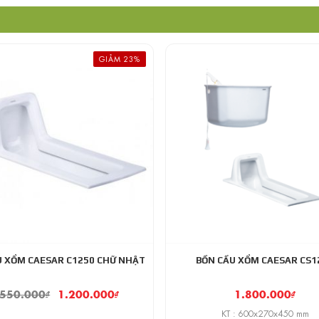
GIẢM 23%
U XỔM CAESAR C1250 CHỮ NHẬT
BỒN CẦU XỔM CAESAR CS1
.550.000
₫
1.200.000
₫
1.800.000
₫
KT : 600x270x450 mm