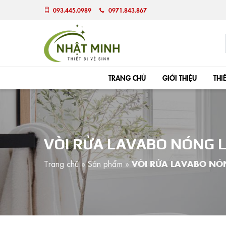
093.445.0989
0971.843.867
TRANG CHỦ
GIỚI THIỆU
THI
VÒI RỬA LAVABO NÓNG 
Trang chủ
»
Sản phẩm
»
VÒI RỬA LAVABO NÓ