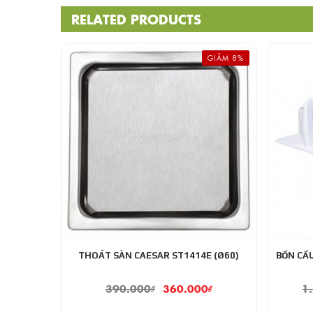
RELATED PRODUCTS
GIẢM 8%
THOÁT SÀN CAESAR ST1414E (Ø60)
BỒN CẦ
390.000
₫
360.000
₫
1