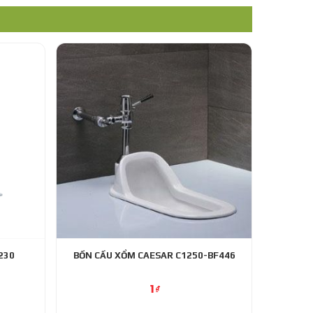
230
BỒN CẦU XỔM CAESAR C1250-BF446
1
₫