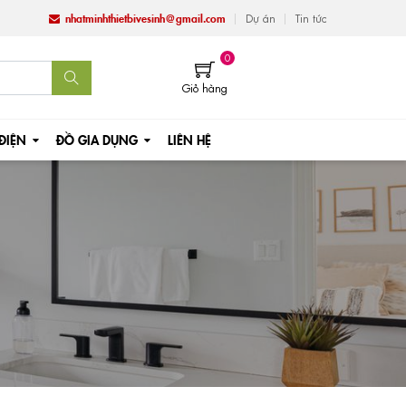
nhatminhthietbivesinh@gmail.com
Dự án
Tin tức
0
Giỏ hàng
 ĐIỆN
ĐỒ GIA DỤNG
LIÊN HỆ