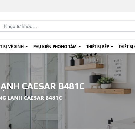
ẾT BỊ VỆ SINH
PHỤ KIỆN PHÒNG TẮM
THIẾT BỊ BẾP
THIẾT BỊ
LẠNH CAESAR B481C
NG LẠNH CAESAR B481C